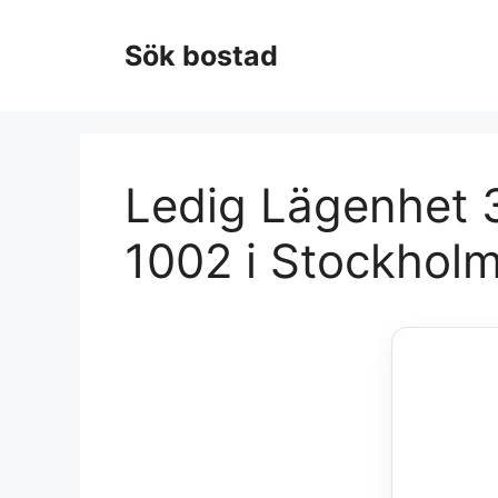
Hoppa
till
Sök bostad
innehåll
Ledig Lägenhet 3
1002 i Stockhol