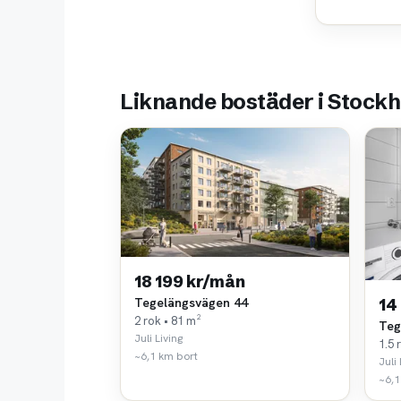
Liknande bostäder i Stock
18 199 kr/mån
Tegelängsvägen 44
14
2 rok • 81 m²
Teg
Juli Living
1.5 
~6,1 km bort
Juli 
~6,1