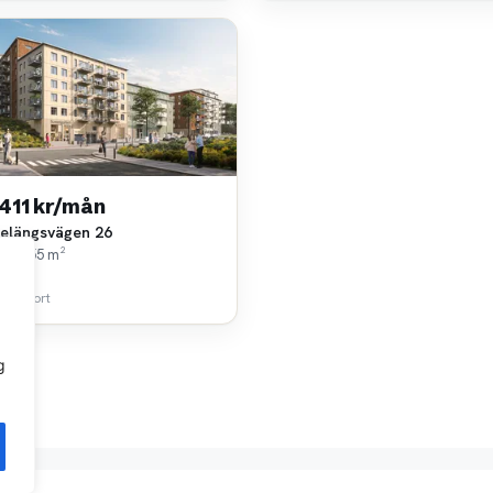
 411 kr/mån
elängsvägen 26
rok • 55 m²
Living
 km bort
g