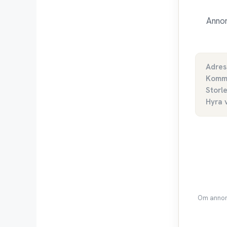
Annon
Adres
Komm
Storl
Hyra 
Om annons