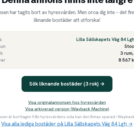
sen har tagits bort av hyresvärden. Men oroa dig inte – det finn
liknande bostäder att utforska!
s
Lilla Sällskapets Väg 84 Lg
un
Sto
ek
3 rum,
var
8 567 
Sök liknande bostäder (3 rok) →
Visa originalannonsen hos hyresvärden
Visa arkiverad version (Wayback Machine)
en är borttagen från hyresvärdens sida kan den finnas sparad i Waybac
Visa alla lediga bostäder på Lilla Sällskapets Väg 84 Lgh →