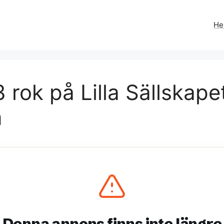
H
 rok på Lilla Sällskap
m
Denna annons finns inte längre