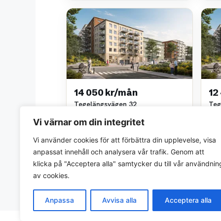
14 050 kr/mån
12
Tegelängsvägen 32
Teg
1.5 rok • 54 m²
1.5 
Vi värnar om din integritet
Juli Living
Juli 
~6,1 km bort
~6,1
Vi använder cookies för att förbättra din upplevelse, visa
anpassat innehåll och analysera vår trafik. Genom att
klicka på "Acceptera alla" samtycker du till vår användnin
av cookies.
Anpassa
Avvisa alla
Acceptera alla