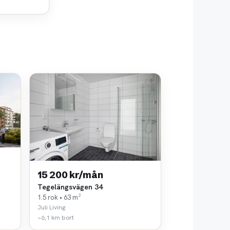
15 200 kr/mån
Tegelängsvägen 34
1.5 rok • 63 m²
Juli Living
~6,1 km bort