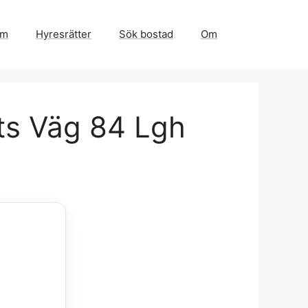
em
Hyresrätter
Sök bostad
Om
ets Väg 84 Lgh