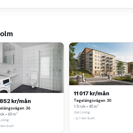
holm
11 017 kr/mån
Tegelängsvägen 30
 852 kr/mån
1.5 rok • 45 m²
elängsvägen 36
Juli Living
rok • 60 m²
~6,1 km bort
Living
 km bort