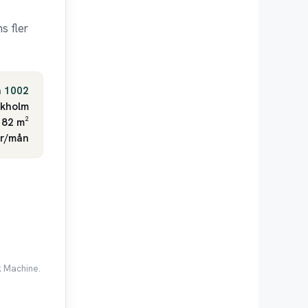
s fler
h 1002
ckholm
 82 m²
kr/mån
k Machine.