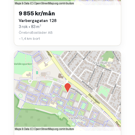
9 855 kr/mån
Varbergagatan 128
3 rok • 83 m²
ÖrebroBostäder AB
~1,4 km bort