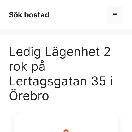
Hoppa
till
Sök bostad
Meny
innehåll
Ledig Lägenhet 2
rok på
Lertagsgatan 35 i
Örebro