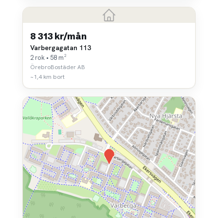
8 313 kr/mån
Varbergagatan 113
2 rok • 58 m²
ÖrebroBostäder AB
~1,4 km bort