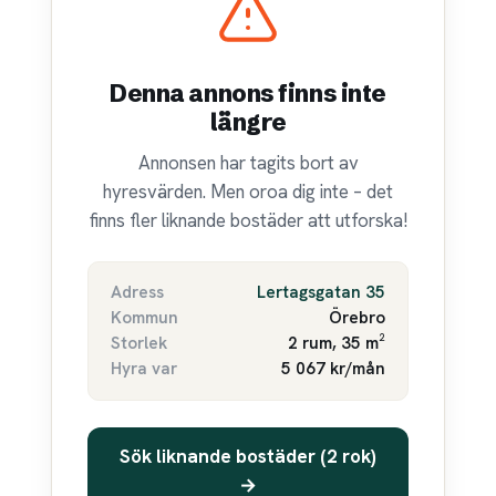
Denna annons finns inte
längre
Annonsen har tagits bort av
hyresvärden. Men oroa dig inte – det
finns fler liknande bostäder att utforska!
Adress
Lertagsgatan 35
Kommun
Örebro
Storlek
2 rum, 35 m²
Hyra var
5 067 kr/mån
Sök liknande bostäder (2 rok)
→