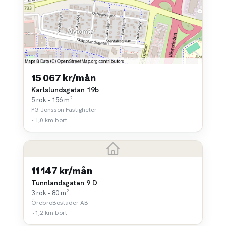
15 067 kr/mån
Karlslundsgatan 19b
5 rok • 156 m²
PG Jönsson Fastigheter
~1,0 km bort
11 147 kr/mån
Tunnlandsgatan 9 D
3 rok • 80 m²
ÖrebroBostäder AB
~1,2 km bort