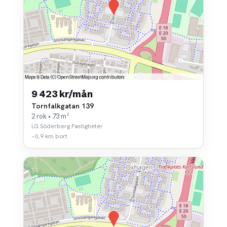
9 423 kr/mån
Tornfalkgatan 139
2 rok • 73 m²
LG Söderberg Fastigheter
~0,9 km bort