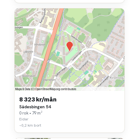
8 323 kr/mån
Sädesbingen 54
0 rok • 79 m²
Eidar
~0,2 km bort