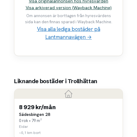
Visa originalannonsen hos hyresvärden
Visa arkiverad version (Wayback Machine)
Om annonsen är borttagen från hyresvärdens
sida kan den finnas sparad i Wayback Machine.
Visa alla lediga bostäder på
Lantmannavägen →
Liknande bostäder i Trollhättan
8 929 kr/mån
Sädesbingen 28
0 rok • 79 m²
Eidar
~0,1 km bort