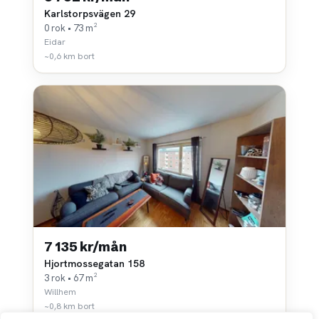
Karlstorpsvägen 29
0 rok • 73 m²
Eidar
~0,6 km bort
7 135 kr/mån
Hjortmossegatan 158
3 rok • 67 m²
Willhem
~0,8 km bort