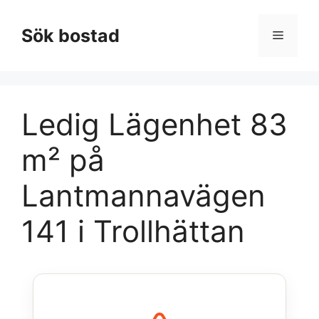
Hoppa
till
Sök bostad
Meny
innehåll
Ledig Lägenhet 83
m² på
Lantmannavägen
141 i Trollhättan