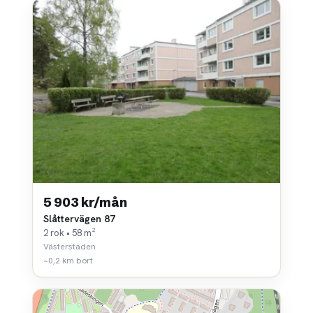
5 903 kr/mån
Slåttervägen 87
2 rok • 58 m²
Västerstaden
~0,2 km bort