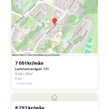
7 051 kr/mån
Lantmannavägen 131
0 rok • 63 m²
Eidar
~0,4 km bort
8 752 kr/mån