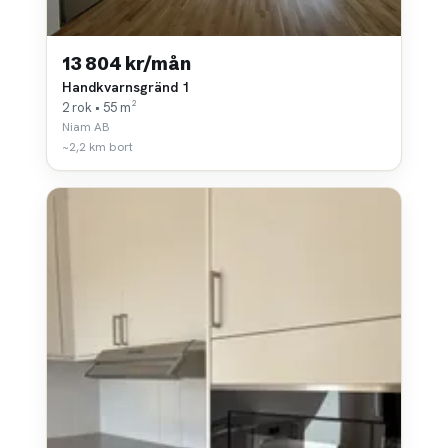
13 804 kr/mån
Handkvarnsgränd 1
2 rok • 55 m²
Niam AB
~2,2 km bort