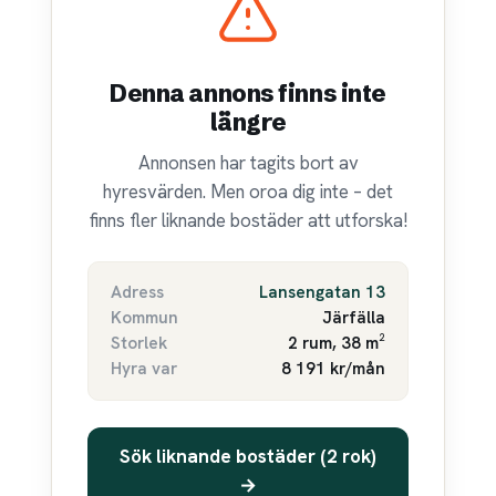
Denna annons finns inte
längre
Annonsen har tagits bort av
hyresvärden. Men oroa dig inte – det
finns fler liknande bostäder att utforska!
Adress
Lansengatan 13
Kommun
Järfälla
Storlek
2 rum, 38 m²
Hyra var
8 191 kr/mån
Sök liknande bostäder (2 rok)
→