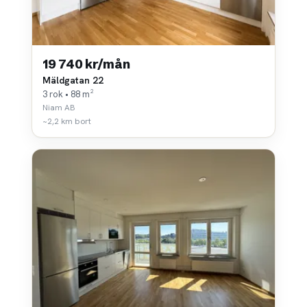
19 740 kr/mån
Mäldgatan 22
3 rok • 88 m²
Niam AB
~2,2 km bort