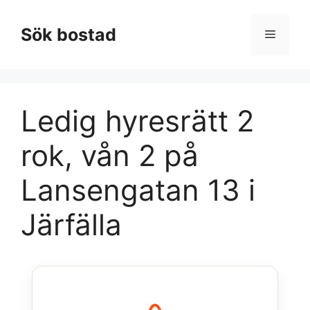
Hoppa
till
Sök bostad
Meny
innehåll
Ledig hyresrätt 2
rok, vån 2 på
Lansengatan 13 i
Järfälla