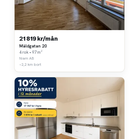
21 819 kr/mån
Mäldgatan 20
4 rok • 97 m²
Niam AB
~2,2 km bort