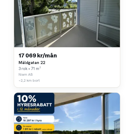
17 069 kr/mån
Mäldgatan 22
3 rok • 71 m²
Niam AB
~2,2 km bort