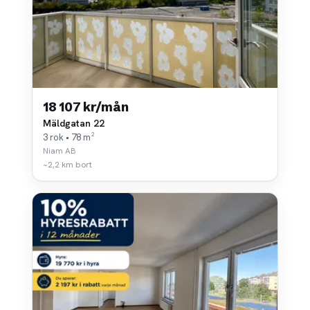
18 107 kr/mån
Mäldgatan 22
3 rok • 78 m²
Niam AB
~2,2 km bort