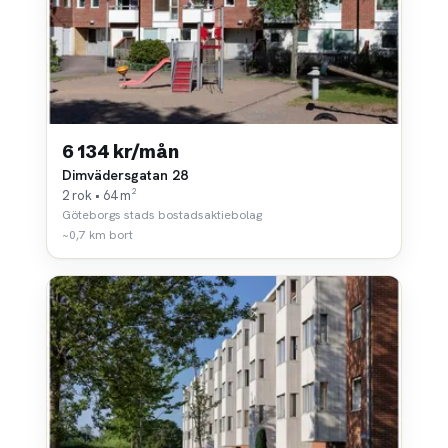
6 134 kr/mån
Dimvädersgatan 28
2 rok • 64 m²
Göteborgs stads bostadsaktiebolag
~0,7 km bort