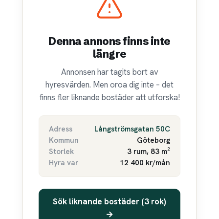
Denna annons finns inte
längre
Annonsen har tagits bort av
hyresvärden. Men oroa dig inte – det
finns fler liknande bostäder att utforska!
Adress
Långströmsgatan 50C
Kommun
Göteborg
Storlek
3 rum, 83 m²
Hyra var
12 400 kr/mån
Sök liknande bostäder (3 rok)
→