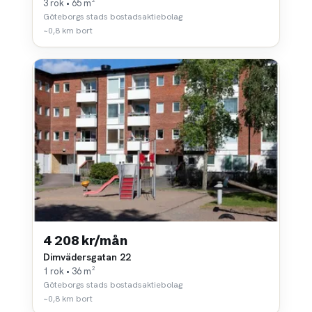
3 rok • 65 m²
Göteborgs stads bostadsaktiebolag
~0,8 km bort
4 208 kr/mån
Dimvädersgatan 22
1 rok • 36 m²
Göteborgs stads bostadsaktiebolag
~0,8 km bort