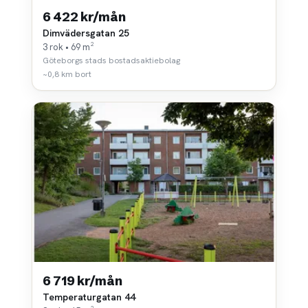
6 422 kr/mån
Dimvädersgatan 25
3 rok • 69 m²
Göteborgs stads bostadsaktiebolag
~0,8 km bort
6 719 kr/mån
Temperaturgatan 44