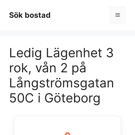
Hoppa
till
Sök bostad
Meny
innehåll
Ledig Lägenhet 3
rok, vån 2 på
Långströmsgatan
50C i Göteborg