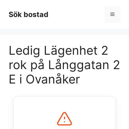
Hoppa
till
Sök bostad
Meny
innehåll
Ledig Lägenhet 2
rok på Långgatan 2
E i Ovanåker