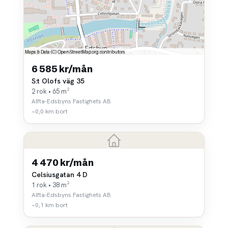
6 585 kr/mån
S:t Olofs väg 35
2 rok • 65 m²
Alfta-Edsbyns Fastighets AB
~0,0 km bort
4 470 kr/mån
Celsiusgatan 4 D
1 rok • 38 m²
Alfta-Edsbyns Fastighets AB
~0,1 km bort