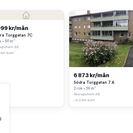
999 kr/mån
ra Torggatan 7C
k • 59 m²
rupshem AB
 km bort
6 873 kr/mån
Södra Torggatan 7 A
2 rok • 59 m²
Skurupshem AB
~0,3 km bort
g