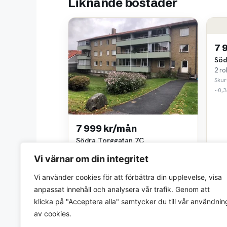
Liknande bostäder
7 
Söd
2 ro
Sku
~0,3
7 999 kr/mån
Södra Torggatan 7C
2 rok • 59 m²
Vi värnar om din integritet
Skurupshem AB
~0,3 km bort
Vi använder cookies för att förbättra din upplevelse, visa
anpassat innehåll och analysera vår trafik. Genom att
klicka på "Acceptera alla" samtycker du till vår användnin
av cookies.