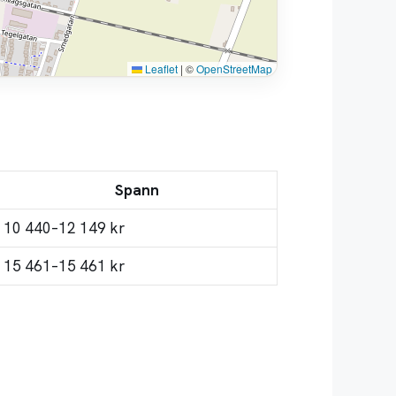
Leaflet
|
©
OpenStreetMap
Spann
10 440–12 149 kr
15 461–15 461 kr