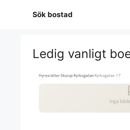
Hoppa
till
Sök bostad
innehåll
Ledig vanligt bo
Hyresrätter
›
Skurup
›
Kyrkogatan
›
Kyrkogatan 17
Inga bilde