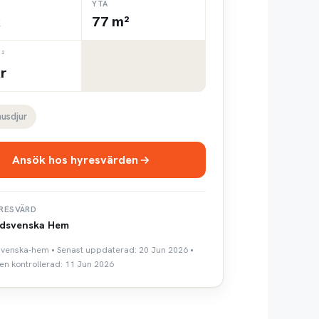
YTA
k
77 m²
²
r
husdjur
Ansök hos hyresvärden
RESVÄRD
dsvenska Hem
svenska-hem • Senast uppdaterad: 20 Jun 2026 •
n kontrollerad: 11 Jun 2026