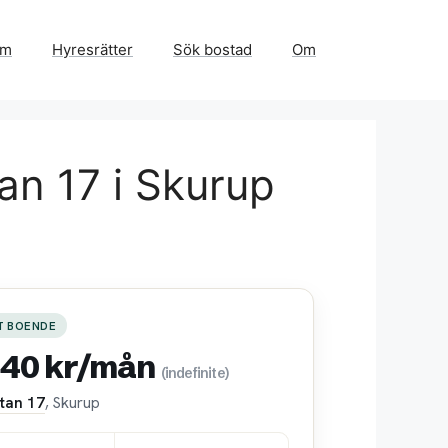
em
Hyresrätter
Sök bostad
Om
an 17 i Skurup
T BOENDE
440 kr/mån
(indefinite)
tan 17
, Skurup