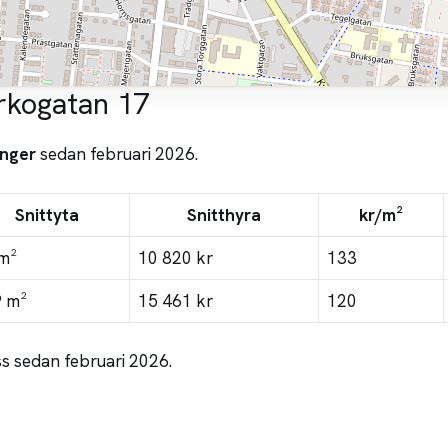
rkogatan 17
nger
sedan februari 2026.
Snittyta
Snitthyra
kr/m²
m²
10 820 kr
133
 m²
15 461 kr
120
s sedan februari 2026.