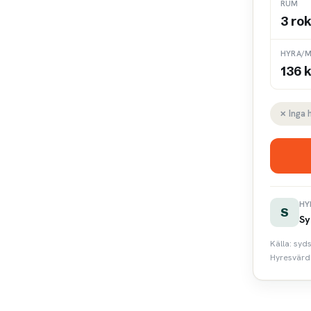
RUM
3 ro
HYRA/M
136 k
✗ Inga 
HY
S
Sy
Källa: syd
Hyresvärde