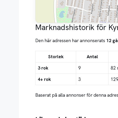
Marknadshistorik för Ky
Den här adressen har annonserats
12 gå
Storlek
Antal
3 rok
9
82 
4+ rok
3
129
Baserat på alla annonser för denna adres