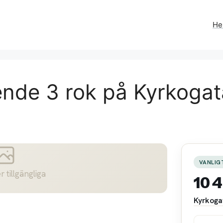
H
ende 3 rok på Kyrkogat
VANLIG
r tillgängliga
10 
Kyrkoga