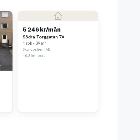
5 246 kr/mån
Södra Torggatan 7A
1 rok • 39 m²
Skurupshem AB
~0,3 km bort