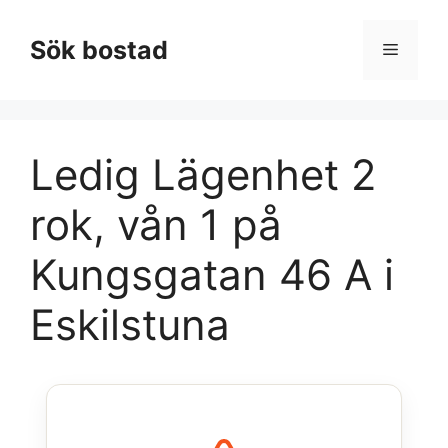
Hoppa
till
Sök bostad
Meny
innehåll
Ledig Lägenhet 2
rok, vån 1 på
Kungsgatan 46 A i
Eskilstuna