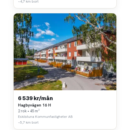
~4,7 km bort
6 539 kr/mån
Hagbyvägen 16 H
2 rok • 45 m²
Eskilstuna Kommunfastigheter AB
~5,7 km bort