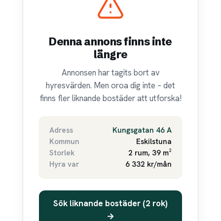
Denna annons finns inte
längre
Annonsen har tagits bort av
hyresvärden. Men oroa dig inte – det
finns fler liknande bostäder att utforska!
Adress
Kungsgatan 46 A
Kommun
Eskilstuna
Storlek
2 rum, 39 m²
Hyra var
6 332 kr/mån
Sök liknande bostäder (2 rok)
→