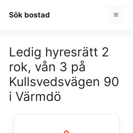
Hoppa
till
Sök bostad
Meny
innehåll
Ledig hyresrätt 2
rok, vån 3 på
Kullsvedsvägen 90
i Värmdö