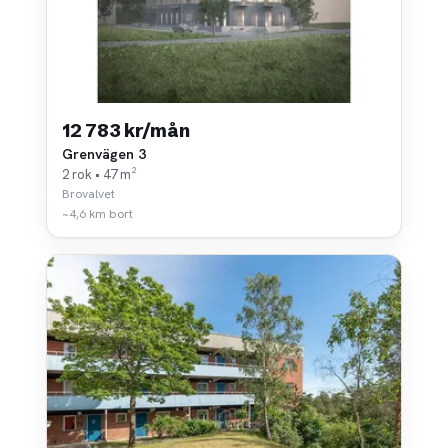
12 783 kr/mån
Grenvägen 3
2 rok • 47 m²
Brovalvet
~4,6 km bort