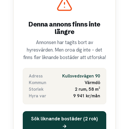
Denna annons finns inte
längre
Annonsen har tagits bort av
hyresvärden. Men oroa dig inte – det
finns fler liknande bostäder att utforska!
Adress
Kullsvedsvägen 90
Kommun
Värmdö
Storlek
2 rum, 58 m²
Hyra var
9 941 kr/mån
Sök liknande bostäder (2 rok)
→