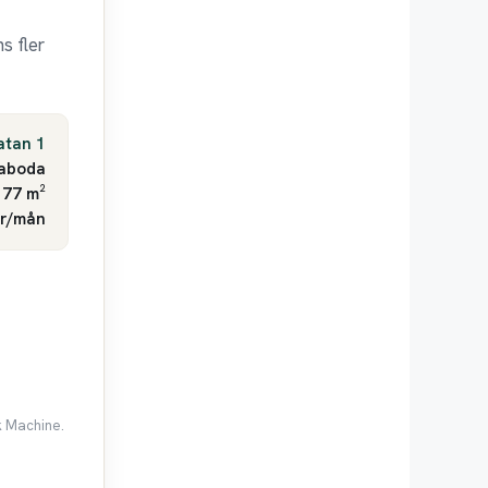
s fler
atan 1
aboda
 77 m²
kr/mån
k Machine.