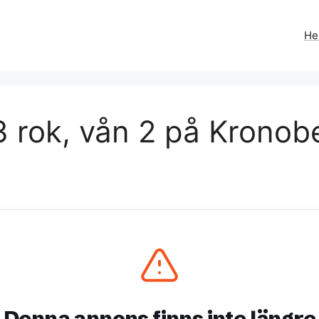
H
 rok, vån 2 på Kronobe
Denna annons finns inte längre