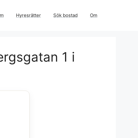
em
Hyresrätter
Sök bostad
Om
rgsgatan 1 i