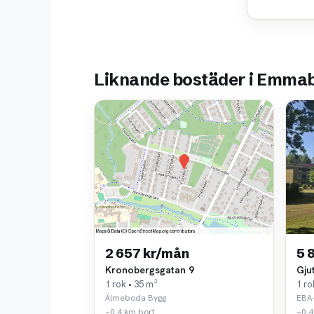
Liknande bostäder i Emma
2 657 kr/mån
5 
Kronobergsgatan 9
Gju
1 rok • 35 m²
1 ro
Älmeboda Bygg
EBA
~0,4 km bort
~0,4