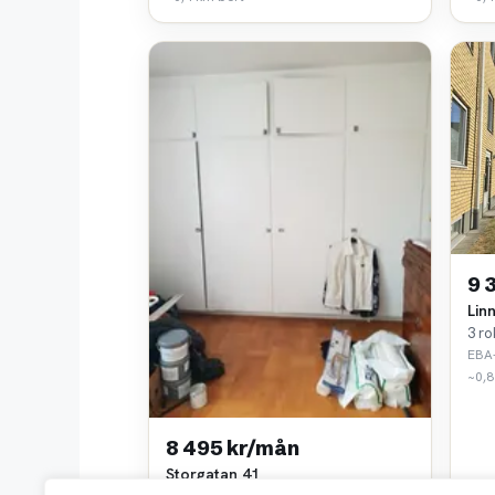
9 
Lin
3 ro
EBA
~0,8
8 495 kr/mån
Storgatan 41