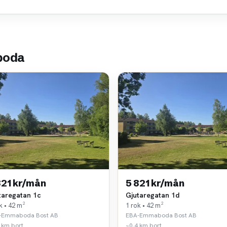
boda
821 kr/mån
5 821 kr/mån
taregatan 1c
Gjutaregatan 1d
k • 42 m²
1 rok • 42 m²
-Emmaboda Bost AB
EBA-Emmaboda Bost AB
 km bort
~0,4 km bort