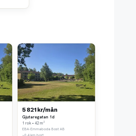
5 821 kr/mån
Gjutaregatan 1d
1 rok • 42 m²
EBA-Emmaboda Bost AB
~0,4 km bort