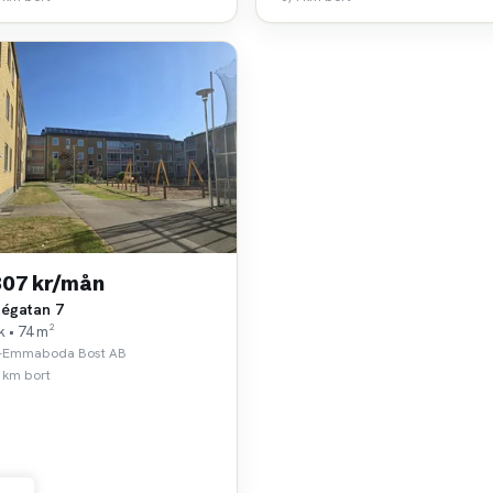
307 kr/mån
négatan 7
k • 74 m²
-Emmaboda Bost AB
 km bort