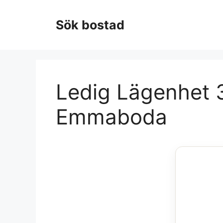
Hoppa
till
Sök bostad
innehåll
Ledig Lägenhet 3
Emmaboda