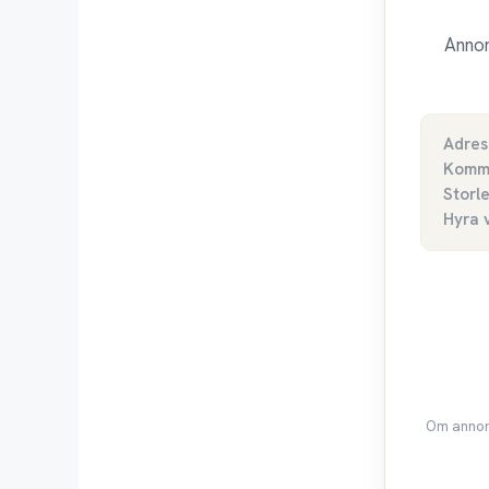
Annon
Adres
Komm
Storl
Hyra 
Om annons