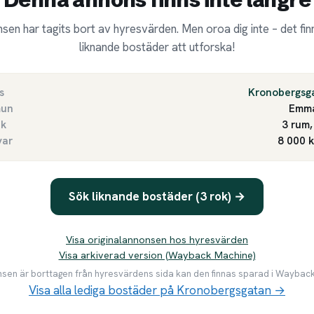
sen har tagits bort av hyresvärden. Men oroa dig inte – det finn
liknande bostäder att utforska!
s
Kronobergsg
un
Emm
ek
3 rum,
var
8 000 
Sök liknande bostäder (3 rok) →
Visa originalannonsen hos hyresvärden
Visa arkiverad version (Wayback Machine)
en är borttagen från hyresvärdens sida kan den finnas sparad i Waybac
Visa alla lediga bostäder på Kronobergsgatan →