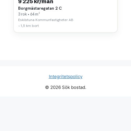
9 225 kr/mån
Borgmästaregatan 2 C
3 rok • 64 m²
Eskilstuna Kommunfastigheter AB
~1,5 km bort
Integritetspolicy
© 2026 Sök bostad.