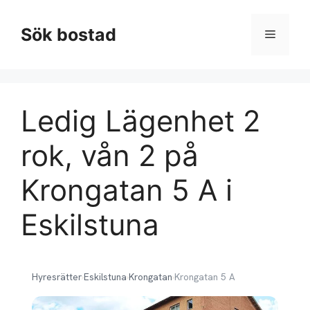
Hoppa
till
Sök bostad
Meny
innehåll
Ledig Lägenhet 2
rok, vån 2 på
Krongatan 5 A i
Eskilstuna
Hyresrätter
›
Eskilstuna
›
Krongatan
›
Krongatan 5 A