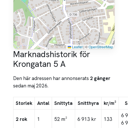
Leaflet
|
©
OpenStreetMap
Marknadshistorik för
Krongatan 5 A
Den här adressen har annonserats
2 gånger
sedan maj 2026.
Storlek
Antal
Snittyta
Snitthyra
kr/m²
S
6 
2 rok
1
52 m²
6 913 kr
133
6 