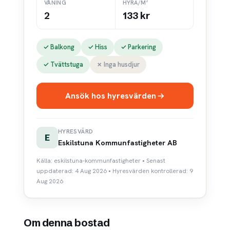
VÅNING
HYRA/M²
2
133 kr
✓ Balkong
✓ Hiss
✓ Parkering
✓ Tvättstuga
✗ Inga husdjur
Ansök hos hyresvärden
HYRESVÄRD
E
Eskilstuna Kommunfastigheter AB
Källa: eskilstuna-kommunfastigheter • Senast
uppdaterad: 4 Aug 2026 • Hyresvärden kontrollerad: 9
Aug 2026
Om denna bostad