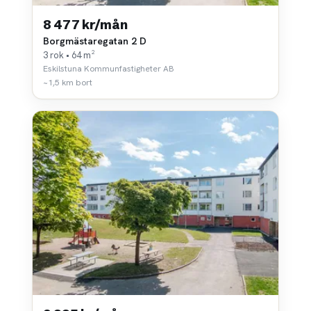
8 477 kr/mån
Borgmästaregatan 2 D
3 rok • 64 m²
Eskilstuna Kommunfastigheter AB
~1,5 km bort