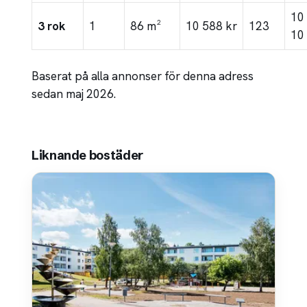
10
3 rok
1
86 m²
10 588 kr
123
10
Baserat på alla annonser för denna adress
sedan maj 2026.
Liknande bostäder