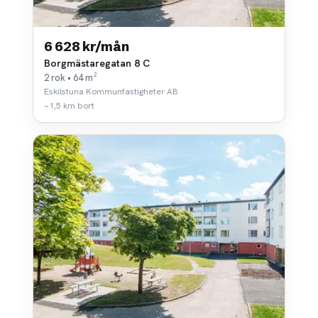
6 628 kr/mån
Borgmästaregatan 8 C
2 rok • 64 m²
Eskilstuna Kommunfastigheter AB
~1,5 km bort