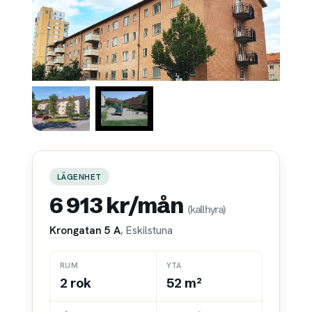
LÄGENHET
6 913 kr/mån
(kallhyra)
Krongatan 5 A
, Eskilstuna
RUM
YTA
2 rok
52 m²