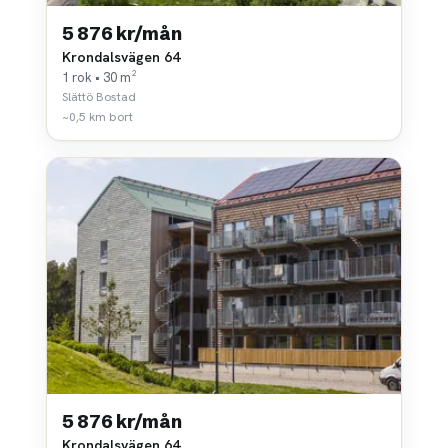
5 876 kr/mån
Krondalsvägen 64
1 rok • 30 m²
Slättö Bostad
~0,5 km bort
5 876 kr/mån
Krondalsvägen 64