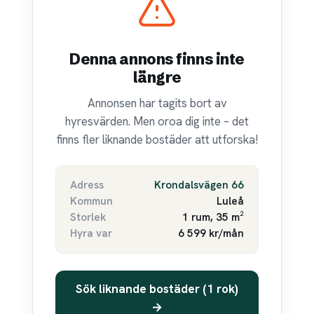
Denna annons finns inte
längre
Annonsen har tagits bort av
hyresvärden. Men oroa dig inte – det
finns fler liknande bostäder att utforska!
Adress
Krondalsvägen 66
Kommun
Luleå
Storlek
1 rum, 35 m²
Hyra var
6 599 kr/mån
Sök liknande bostäder (1 rok)
→