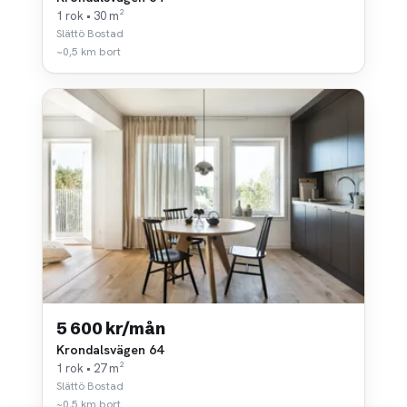
1 rok • 30 m²
Slättö Bostad
~0,5 km bort
5 600 kr/mån
Krondalsvägen 64
1 rok • 27 m²
Slättö Bostad
~0,5 km bort