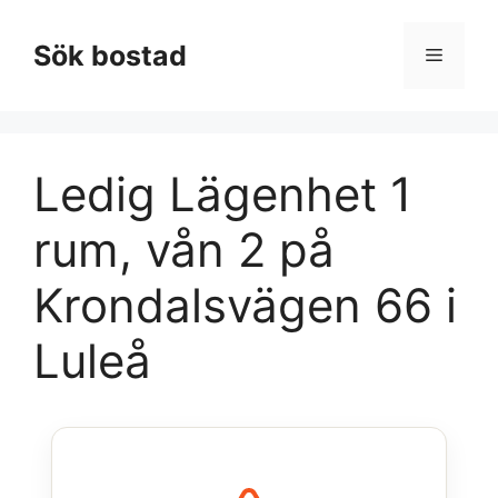
Hoppa
till
Sök bostad
Meny
innehåll
Ledig Lägenhet 1
rum, vån 2 på
Krondalsvägen 66 i
Luleå