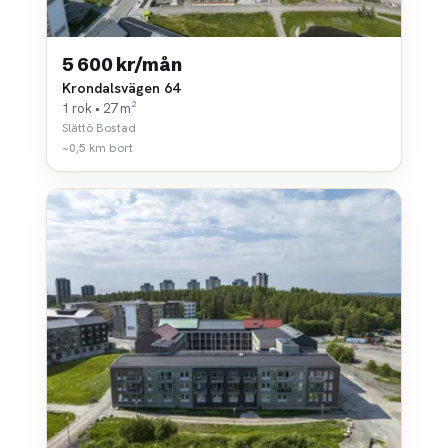
5 600 kr/mån
Krondalsvägen 64
1 rok • 27 m²
Slättö Bostad
~0,5 km bort