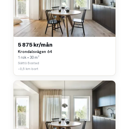
5 875 kr/mån
Krondalsvägen 64
1 rok • 30 m²
Slättö Bostad
~0,5 km bort