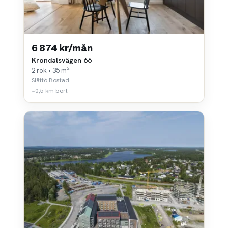
6 874 kr/mån
Krondalsvägen 66
2 rok • 35 m²
Slättö Bostad
~0,5 km bort