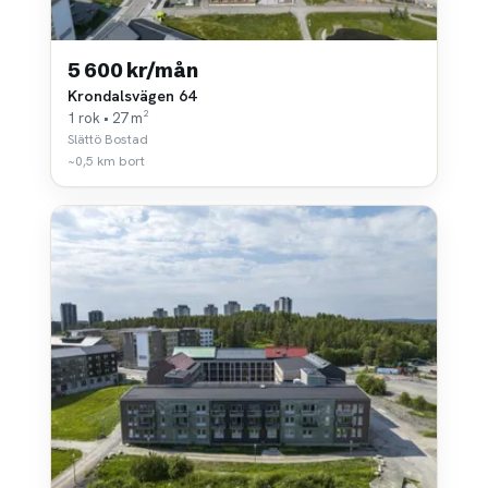
5 600 kr/mån
Krondalsvägen 64
1 rok • 27 m²
Slättö Bostad
~0,5 km bort