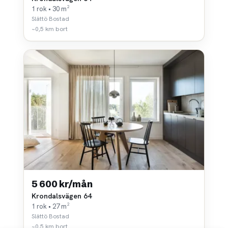
1 rok • 30 m²
Slättö Bostad
~0,5 km bort
5 600 kr/mån
Krondalsvägen 64
1 rok • 27 m²
Slättö Bostad
~0,5 km bort