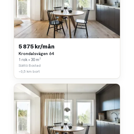
5 875 kr/mån
Krondalsvägen 64
1 rok • 30 m²
Slättö Bostad
~0,5 km bort