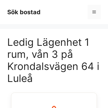
Hoppa
till
Sök bostad
Meny
innehåll
Ledig Lägenhet 1
rum, vån 3 på
Krondalsvägen 64 i
Luleå