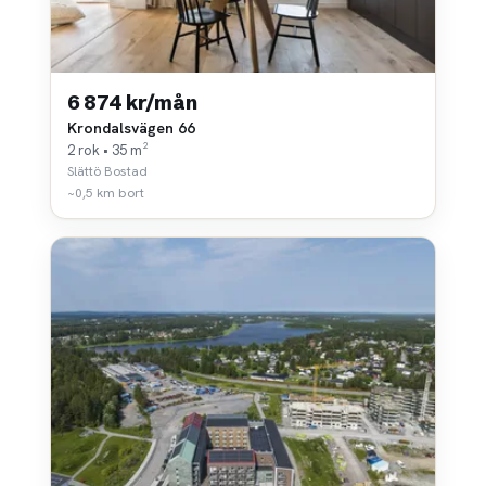
6 874 kr/mån
Krondalsvägen 66
2 rok • 35 m²
Slättö Bostad
~0,5 km bort