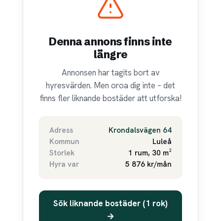
Denna annons finns inte
längre
Annonsen har tagits bort av
hyresvärden. Men oroa dig inte – det
finns fler liknande bostäder att utforska!
Adress
Krondalsvägen 64
Kommun
Luleå
Storlek
1 rum, 30 m²
Hyra var
5 876 kr/mån
Sök liknande bostäder (1 rok)
→