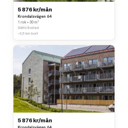
5 876 kr/mån
Krondalsvägen 64
1 rok • 30 m²
Slättö Bostad
~0,5 km bort
5 876 kr/mån
Krondalsvägen 64