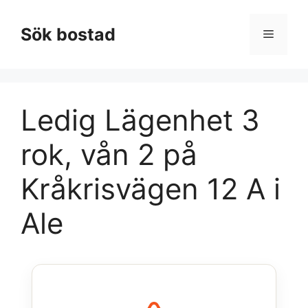
Hoppa
till
Sök bostad
Meny
innehåll
Ledig Lägenhet 3
rok, vån 2 på
Kråkrisvägen 12 A i
Ale