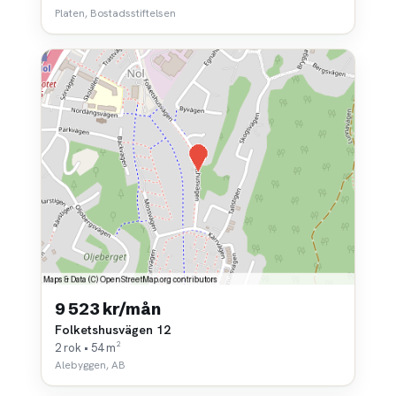
Platen, Bostadsstiftelsen
9 523 kr/mån
Folketshusvägen 12
2 rok • 54 m²
Alebyggen, AB