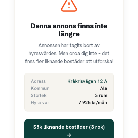
Denna annons finns inte
längre
Annonsen har tagits bort av
hyresvärden. Men oroa dig inte – det
finns fler liknande bostäder att utforska!
Adress
Kråkrisvägen 12 A
Kommun
Ale
Storlek
3 rum
Hyra var
7 928 kr/mån
Sök liknande bostäder (3 rok)
→