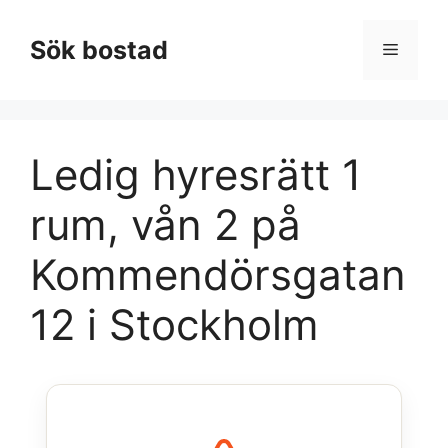
Hoppa
till
Sök bostad
Meny
innehåll
Ledig hyresrätt 1
rum, vån 2 på
Kommendörsgatan
12 i Stockholm