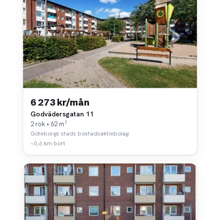
6 273 kr/mån
Godvädersgatan 11
2 rok • 62 m²
Göteborgs stads bostadsaktiebolag
~0,6 km bort