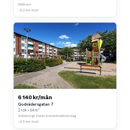
Willhem
~0,2 km bort
6 140 kr/mån
Godvädersgatan 7
2 rok • 64 m²
Göteborgs stads bostadsaktiebolag
~0,5 km bort