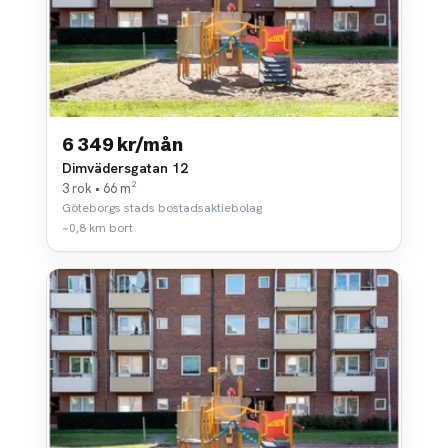
6 349 kr/mån
Dimvädersgatan 12
3 rok • 66 m²
Göteborgs stads bostadsaktiebolag
~0,8 km bort