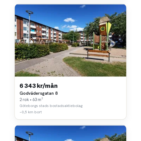
6 343 kr/mån
Godvädersgatan 8
2 rok • 63 m²
Göteborgs stads bostadsaktiebolag
~0,5 km bort