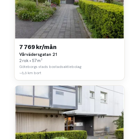
7 769 kr/mån
Vårvädersgatan 21
2 rok • 57 m²
Göteborgs stads bostadsaktiebolag
~6,6 km bort