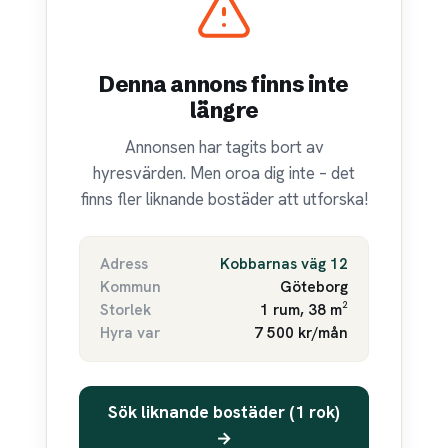
Denna annons finns inte
längre
Annonsen har tagits bort av
hyresvärden. Men oroa dig inte – det
finns fler liknande bostäder att utforska!
Adress
Kobbarnas väg 12
Kommun
Göteborg
Storlek
1 rum, 38 m²
Hyra var
7 500 kr/mån
Sök liknande bostäder (1 rok)
→