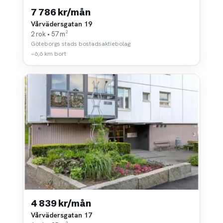
7 786 kr/mån
Vårvädersgatan 19
2 rok • 57 m²
Göteborgs stads bostadsaktiebolag
~6,6 km bort
4 839 kr/mån
Vårvädersgatan 17