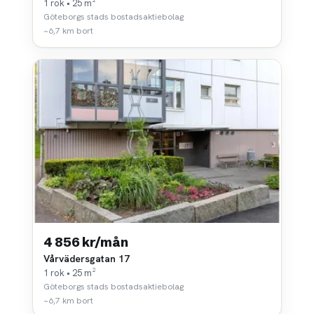
1 rok • 25 m²
Göteborgs stads bostadsaktiebolag
~6,7 km bort
4 856 kr/mån
Vårvädersgatan 17
1 rok • 25 m²
Göteborgs stads bostadsaktiebolag
~6,7 km bort