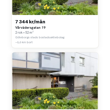
7 344 kr/mån
Vårvädersgatan 19
2 rok • 52 m²
Göteborgs stads bostadsaktiebolag
~6,6 km bort