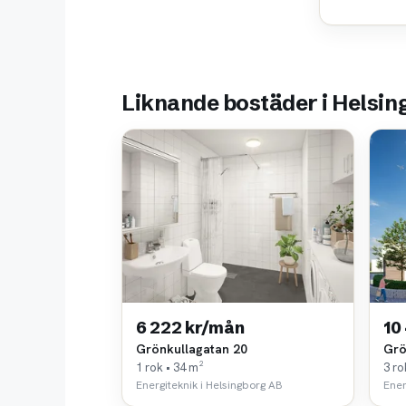
Liknande bostäder i Helsin
6 222 kr/mån
10
Grönkullagatan 20
Grö
1 rok • 34 m²
3 ro
Energiteknik i Helsingborg AB
Ener