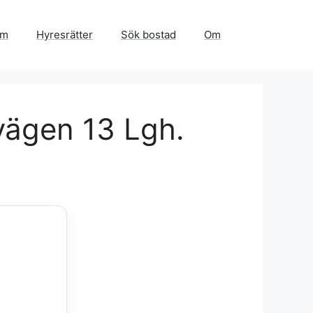
em
Hyresrätter
Sök bostad
Om
vägen 13 Lgh.