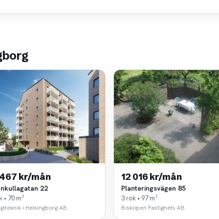
gborg
 467 kr/mån
12 016 kr/mån
nkullagatan 22
Planteringsvägen 85
k • 70 m²
3 rok • 97 m²
giteknik i Helsingborg AB
Biskopen Fastighets AB