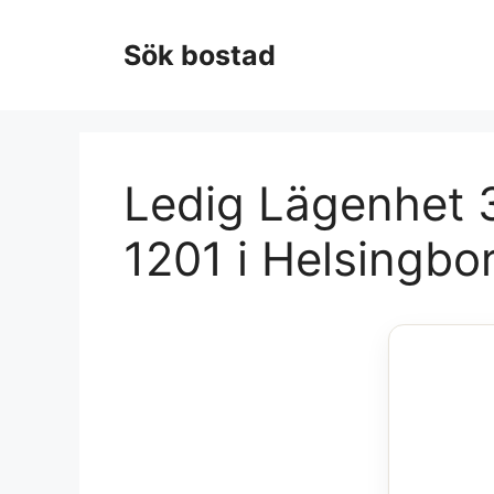
Hoppa
till
Sök bostad
innehåll
Ledig Lägenhet 3
1201 i Helsingbo