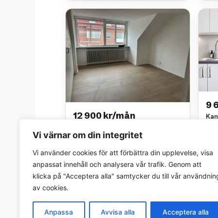
9 
12 900 kr/mån
Kan
2 ro
Södra Stenbocksgatan 123
Vi värnar om din integritet
Wil
3.5 rok • 102 m²
ExMez AB
Vi använder cookies för att förbättra din upplevelse, visa
anpassat innehåll och analysera vår trafik. Genom att
klicka på "Acceptera alla" samtycker du till vår användnin
av cookies.
Anpassa
Avvisa alla
Acceptera alla