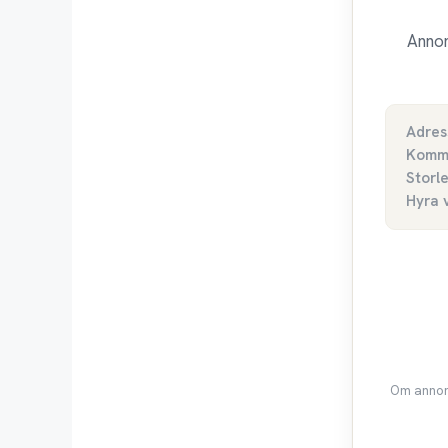
Annon
Adres
Komm
Storl
Hyra 
Om annons