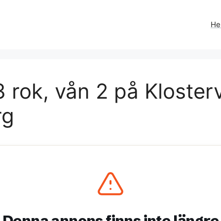
H
 rok, vån 2 på Kloster
rg
Denna annons finns inte längre