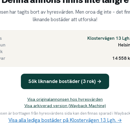
sen har tagits bort av hyresvärden. Men oroa dig inte – det finn
liknande bostäder att utforska!
s
Klostervägen 13 Lgh
un
Helsi
ek
var
14 558 
Sök liknande bostäder (3 rok) →
Visa originalannonsen hos hyresvärden
Visa arkiverad version (Wayback Machine)
en är borttagen från hyresvärdens sida kan den finnas sparad i Waybac
Visa alla lediga bostäder på Klostervägen 13 Lgh. →