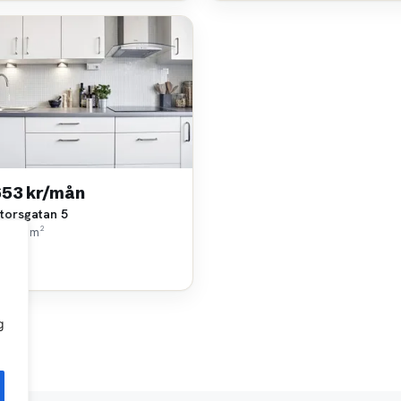
653 kr/mån
torsgatan 5
k • 56 m²
lhem
g