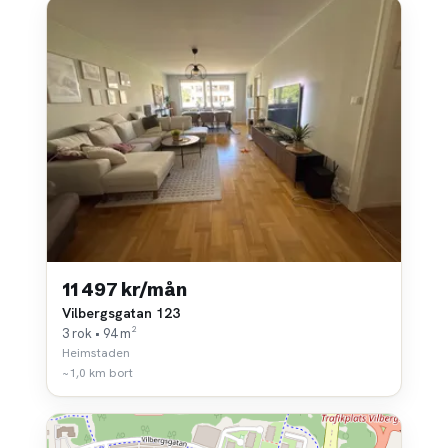
11 497 kr/mån
Vilbergsgatan 123
3 rok • 94 m²
Heimstaden
~1,0 km bort