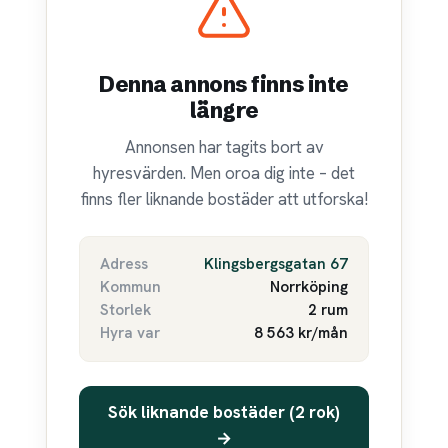
Denna annons finns inte
längre
Annonsen har tagits bort av
hyresvärden. Men oroa dig inte – det
finns fler liknande bostäder att utforska!
Adress
Klingsbergsgatan 67
Kommun
Norrköping
Storlek
2 rum
Hyra var
8 563 kr/mån
Sök liknande bostäder (2 rok)
→