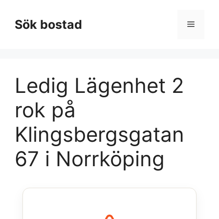
Hoppa
till
Sök bostad
Meny
innehåll
Ledig Lägenhet 2
rok på
Klingsbergsgatan
67 i Norrköping