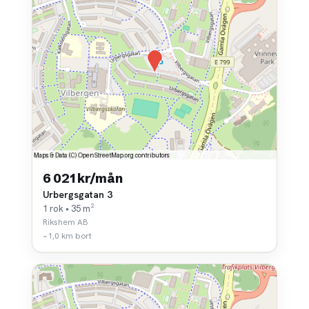
6 021 kr/mån
Urbergsgatan 3
1 rok • 35 m²
Rikshem AB
~1,0 km bort