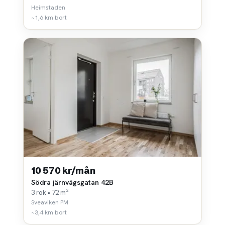
Heimstaden
~1,6 km bort
10 570 kr/mån
Södra järnvägsgatan 42B
3 rok • 72 m²
Sveaviken PM
~3,4 km bort