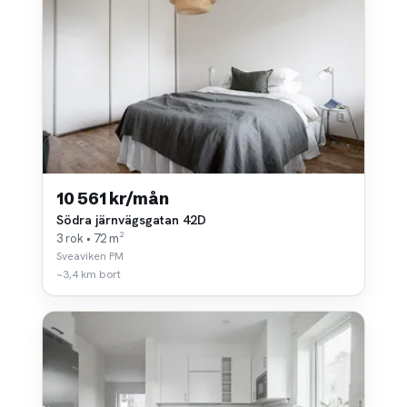
10 561 kr/mån
Södra järnvägsgatan 42D
3 rok • 72 m²
Sveaviken PM
~3,4 km bort