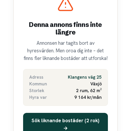
Denna annons finns inte
längre
Annonsen har tagits bort av
hyresvärden. Men oroa dig inte – det
finns fler liknande bostäder att utforska!
Adress
Klangens väg 25
Kommun
Växjö
Storlek
2 rum, 62 m²
Hyra var
9 164 kr/mån
Sök liknande bostäder (2 rok)
→