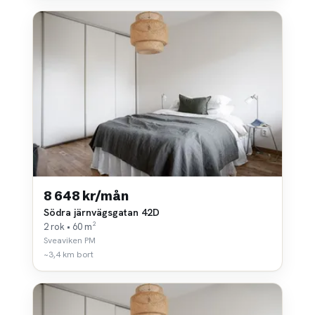
8 648 kr/mån
Södra järnvägsgatan 42D
2 rok • 60 m²
Sveaviken PM
~3,4 km bort