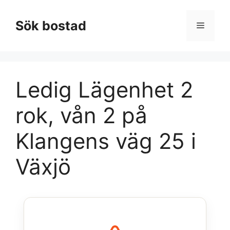
Hoppa
till
Sök bostad
Meny
innehåll
Ledig Lägenhet 2
rok, vån 2 på
Klangens väg 25 i
Växjö