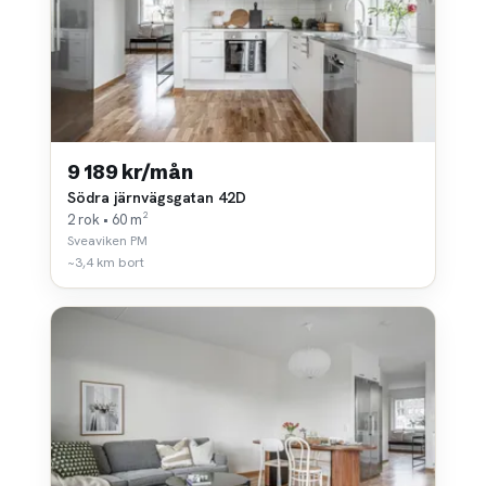
9 189 kr/mån
Södra järnvägsgatan 42D
2 rok • 60 m²
Sveaviken PM
~3,4 km bort