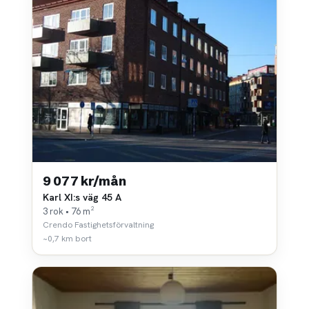
9 077 kr/mån
Karl XI:s väg 45 A
3 rok • 76 m²
Crendo Fastighetsförvaltning
~0,7 km bort