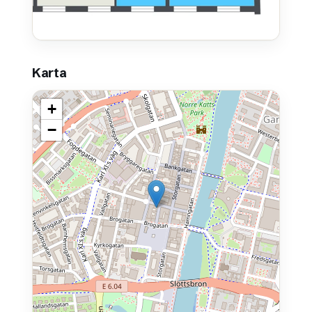
Karta
+
−