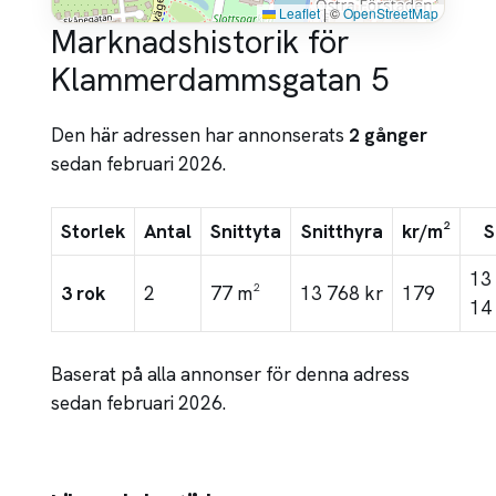
Leaflet
|
©
OpenStreetMap
Marknadshistorik för
Klammerdammsgatan 5
Den här adressen har annonserats
2 gånger
sedan februari 2026.
Storlek
Antal
Snittyta
Snitthyra
kr/m²
S
13
3 rok
2
77 m²
13 768 kr
179
14
Baserat på alla annonser för denna adress
sedan februari 2026.