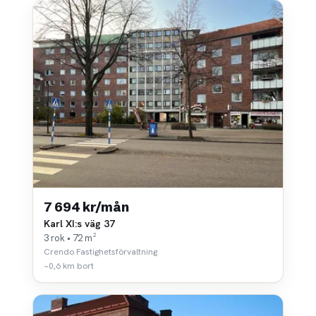
7 694 kr/mån
Karl XI:s väg 37
3 rok • 72 m²
Crendo Fastighetsförvaltning
~0,6 km bort