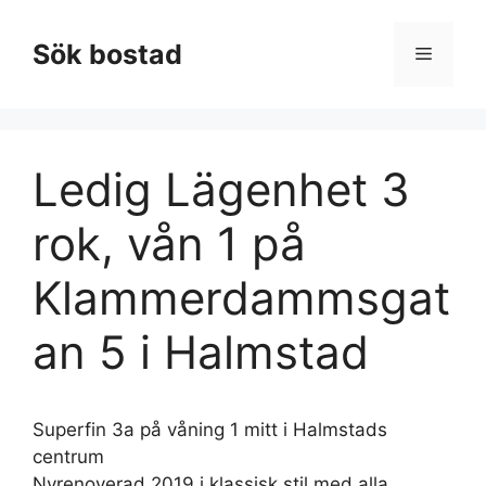
Hoppa
till
Sök bostad
Meny
innehåll
Ledig Lägenhet 3
rok, vån 1 på
Klammerdammsgat
an 5 i Halmstad
Superfin 3a på våning 1 mitt i Halmstads
centrum
Nyrenoverad 2019 i klassisk stil med alla