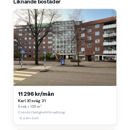
Liknande bostäder
11 296 kr/mån
Karl XI:sväg 31
5 rok • 109 m²
Crendo Fastighetsförvaltning
~0,6 km bort