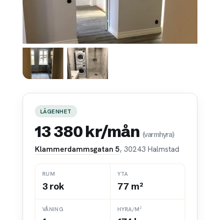
LÄGENHET
13 380 kr/mån
(varmhyra)
Klammerdammsgatan 5
, 30243 Halmstad
RUM
YTA
3 rok
77 m²
VÅNING
HYRA/M²