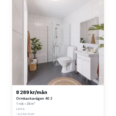
8 289 kr/mån
Ormbackavägen 40 J
1 rok • 34 m²
Lansa
~6,3 km bort