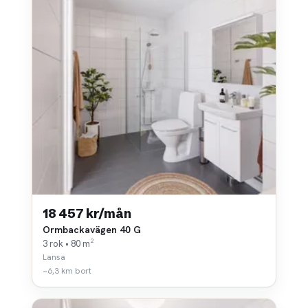
18 457 kr/mån
Ormbackavägen 40 G
3 rok • 80 m²
Lansa
~6,3 km bort