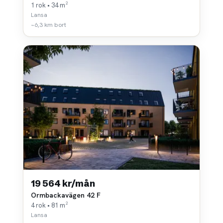
1 rok • 34 m²
Lansa
~6,3 km bort
19 564 kr/mån
Ormbackavägen 42 F
4 rok • 81 m²
Lansa