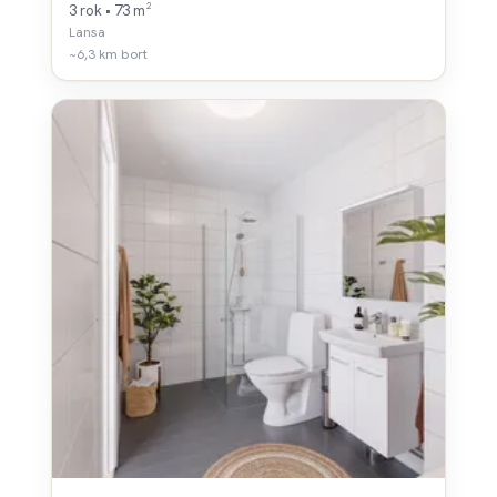
3 rok • 73 m²
Lansa
~6,3 km bort