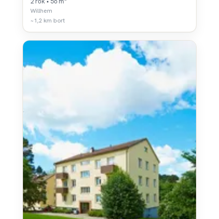
2 rok • 56 m²
Willhem
~1,2 km bort