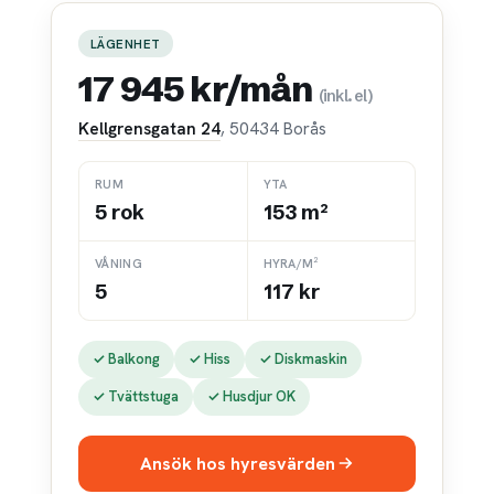
LÄGENHET
17 945 kr/mån
(inkl. el)
Kellgrensgatan 24
, 50434 Borås
RUM
YTA
5 rok
153 m²
VÅNING
HYRA/M²
5
117 kr
✓ Balkong
✓ Hiss
✓ Diskmaskin
✓ Tvättstuga
✓ Husdjur OK
Ansök hos hyresvärden