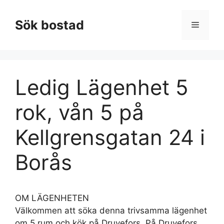
Hoppa
till
Sök bostad
Meny
innehåll
Ledig Lägenhet 5
rok, vån 5 på
Kellgrensgatan 24 i
Borås
OM LÄGENHETEN
Välkommen att söka denna trivsamma lägenhet
om 5 rum och kök på Druvefors. På Druvefors