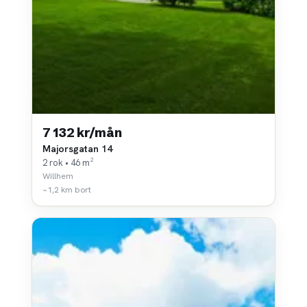
7 132 kr/mån
Majorsgatan 14
2 rok • 46 m²
Willhem
~1,2 km bort