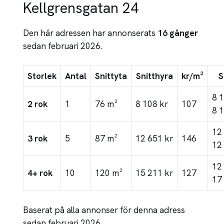
Kellgrensgatan 24
Den här adressen har annonserats
16 gånger
sedan februari 2026.
Storlek
Antal
Snittyta
Snitthyra
kr/m²
S
8 
2 rok
1
76 m²
8 108 kr
107
8 
12
3 rok
5
87 m²
12 651 kr
146
12
12
4+ rok
10
120 m²
15 211 kr
127
17
Baserat på alla annonser för denna adress
sedan februari 2026.