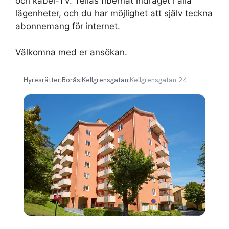
och kabel-TV. Telias fibernät indraget i alla
lägenheter, och du har möjlighet att själv teckna
abonnemang för internet.
Välkomna med er ansökan.
Hyresrätter
›
Borås
›
Kellgrensgatan
›
Kellgrensgatan 24