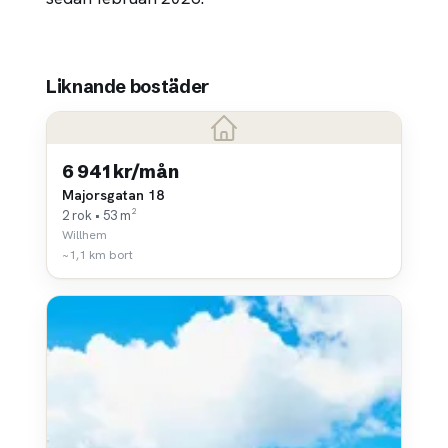
Liknande bostäder
6 941 kr/mån
Majorsgatan 18
2 rok • 53 m²
Willhem
~1,1 km bort