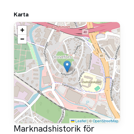
Karta
+
−
Leaflet
|
©
OpenStreetMap
Marknadshistorik för