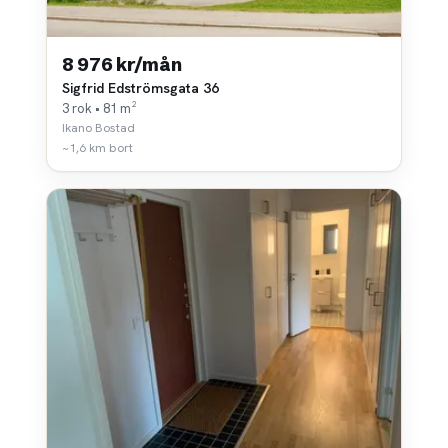
8 976 kr/mån
Sigfrid Edströmsgata 36
3 rok • 81 m²
Ikano Bostad
~1,6 km bort