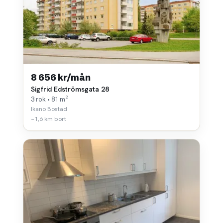
8 656 kr/mån
Sigfrid Edströmsgata 28
3 rok • 81 m²
Ikano Bostad
~1,6 km bort