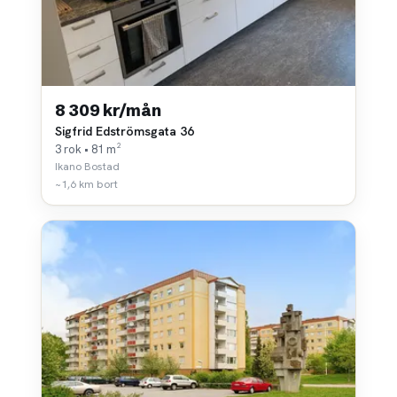
8 309 kr/mån
Sigfrid Edströmsgata 36
3 rok • 81 m²
Ikano Bostad
~1,6 km bort