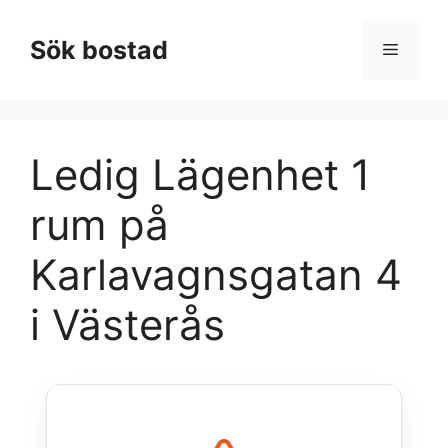
Hoppa
till
Sök bostad
Meny
innehåll
Ledig Lägenhet 1
rum på
Karlavagnsgatan 4
i Västerås