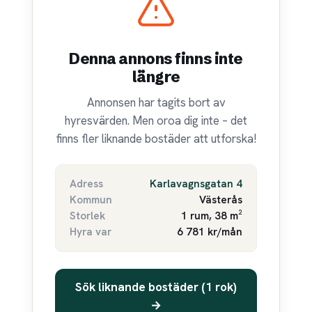
Denna annons finns inte
längre
Annonsen har tagits bort av
hyresvärden. Men oroa dig inte – det
finns fler liknande bostäder att utforska!
Adress
Karlavagnsgatan 4
Kommun
Västerås
Storlek
1 rum, 38 m²
Hyra var
6 781 kr/mån
Sök liknande bostäder (1 rok)
→