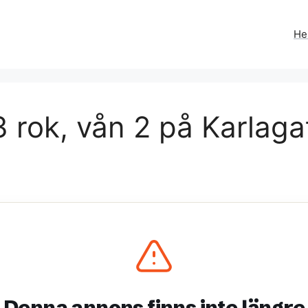
H
 rok, vån 2 på Karlaga
Denna annons finns inte längre