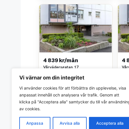
4 839 kr/mån
4 
Vårvädersgatan 17
Vår
1 rok • 25 m²
1 ro
Vi värnar om din integritet
Göteborgs stads bostadsaktiebolag
Göte
~6,7 km bort
~6,7
Vi använder cookies för att förbättra din upplevelse, visa
anpassat innehåll och analysera vår trafik. Genom att
klicka på "Acceptera alla" samtycker du till vår användnin
av cookies.
Anpassa
Avvisa alla
Acceptera alla