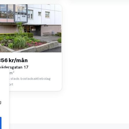
856 kr/mån
vädersgatan 17
k • 25 m²
borgs stads bostadsaktiebolag
 km bort
g