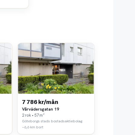
7 786 kr/mån
Vårvädersgatan 19
2 rok • 57 m²
Göteborgs stads bostadsaktiebolag
~6,6 km bort