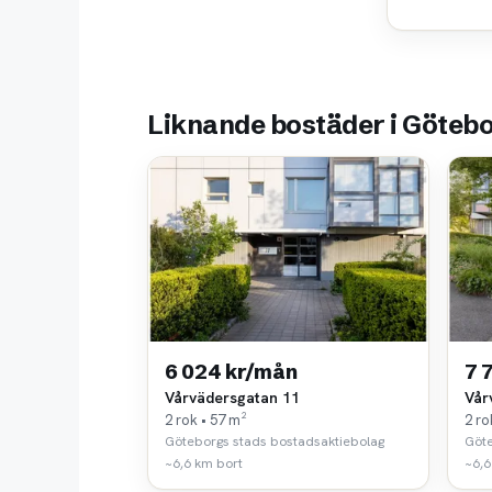
Liknande bostäder i Göteb
6 024 kr/mån
7 
Vårvädersgatan 11
Vår
2 rok • 57 m²
2 ro
Göteborgs stads bostadsaktiebolag
Göte
~6,6 km bort
~6,6