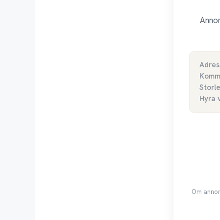
Annon
Adres
Komm
Storl
Hyra 
Om annons