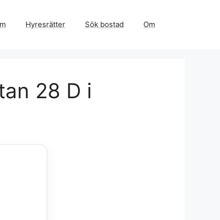
em
Hyresrätter
Sök bostad
Om
tan 28 D i