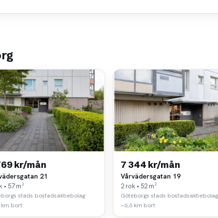
org
769 kr/mån
7 344 kr/mån
vädersgatan 21
Vårvädersgatan 19
k • 57 m²
2 rok • 52 m²
borgs stads bostadsaktiebolag
Göteborgs stads bostadsaktiebolag
 km bort
~6,6 km bort