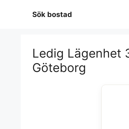
Hoppa
till
Sök bostad
innehåll
Ledig Lägenhet 3
Göteborg