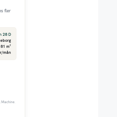
s fler
n 28 D
eborg
 81 m²
kr/mån
k Machine.