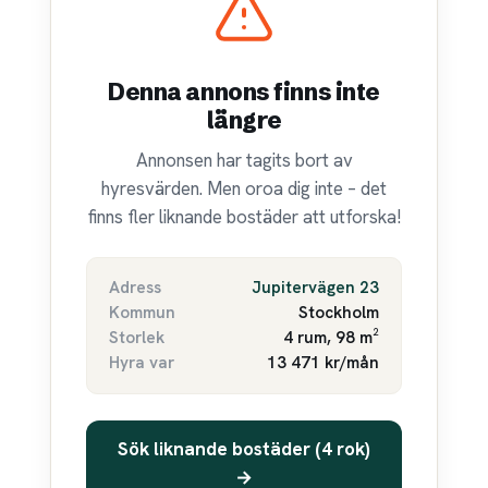
Denna annons finns inte
längre
Annonsen har tagits bort av
hyresvärden. Men oroa dig inte – det
finns fler liknande bostäder att utforska!
Adress
Jupitervägen 23
Kommun
Stockholm
Storlek
4 rum, 98 m²
Hyra var
13 471 kr/mån
Sök liknande bostäder (4 rok)
→