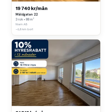
19 740 kr/mån
Mäldgatan 22
3 rok • 88 m²
Niam AB
~6,8 km bort