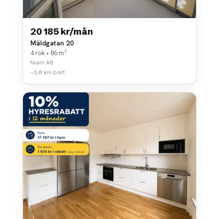
20 185 kr/mån
Mäldgatan 20
4 rok • 86 m²
Niam AB
~6,8 km bort