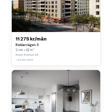
11 275 kr/mån
Riddarvägen 5
2 rok • 42 m²
Realy Bostad AB
~6,3 km bort