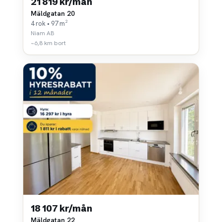
21 819 kr/mån
Mäldgatan 20
4 rok • 97 m²
Niam AB
~6,8 km bort
18 107 kr/mån
Mäldgatan 22