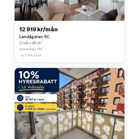
12 919 kr/mån
Landågatan 5C
2 rok • 45 m²
Sveaviken PM
~6,7 km bort