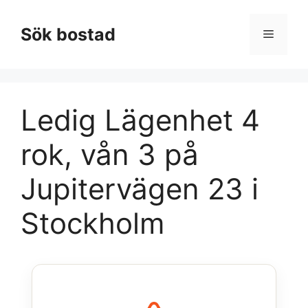
Hoppa
till
Sök bostad
Meny
innehåll
Ledig Lägenhet 4
rok, vån 3 på
Jupitervägen 23 i
Stockholm