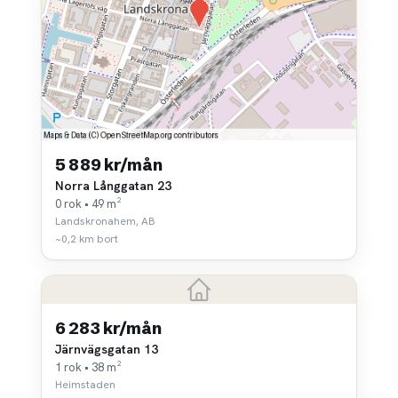
5 889 kr/mån
Norra Långgatan 23
0 rok • 49 m²
Landskronahem, AB
~0,2 km bort
6 283 kr/mån
Järnvägsgatan 13
1 rok • 38 m²
Heimstaden