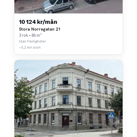
10 124 kr/mån
Stora Norregatan 21
3 rok • 86 m²
Idas Fastigheter
~0,2 km bort