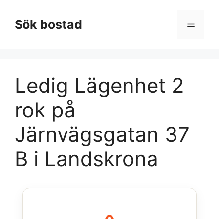
Hoppa
till
Sök bostad
Meny
innehåll
Ledig Lägenhet 2
rok på
Järnvägsgatan 37
B i Landskrona