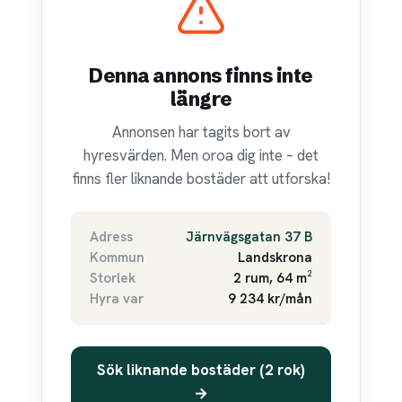
Denna annons finns inte
längre
Annonsen har tagits bort av
hyresvärden. Men oroa dig inte – det
finns fler liknande bostäder att utforska!
Adress
Järnvägsgatan 37 B
Kommun
Landskrona
Storlek
2 rum, 64 m²
Hyra var
9 234 kr/mån
Sök liknande bostäder (2 rok)
→