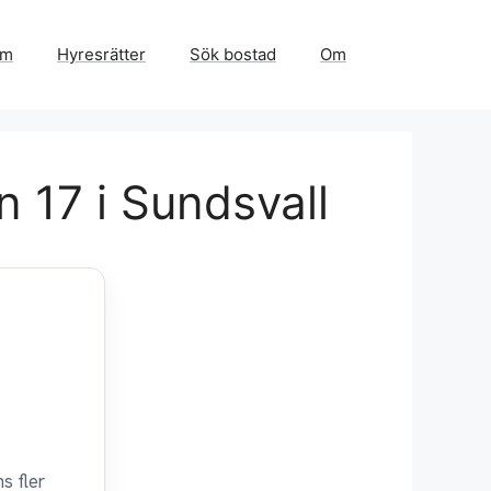
em
Hyresrätter
Sök bostad
Om
 17 i Sundsvall
s fler