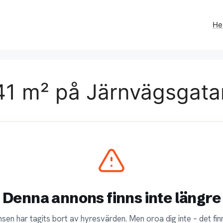
H
1 m² på Järnvägsgatan
Denna annons finns inte längre
sen har tagits bort av hyresvärden. Men oroa dig inte – det finn