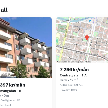
all
7 296 kr/mån
Centralgatan 1 A
0 rok • 62 m²
 397 kr/mån
AllboHus Fast AB
~0,2 km bort
mangatan 16
k • 0 m²
 Fastigheter AB
 km bort