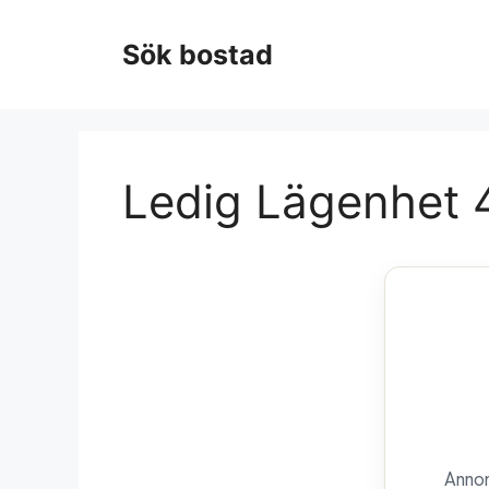
Hoppa
till
Sök bostad
innehåll
Ledig Lägenhet 4
Annon