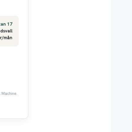
tan 17
dsvall
kr/mån
k Machine.