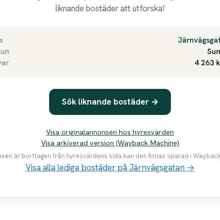
liknande bostäder att utforska!
s
Järnvägsga
un
Sun
var
4 263 
Sök liknande bostäder →
Visa originalannonsen hos hyresvärden
Visa arkiverad version (Wayback Machine)
en är borttagen från hyresvärdens sida kan den finnas sparad i Waybac
Visa alla lediga bostäder på Järnvägsgatan →