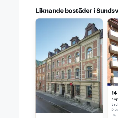
Liknande bostäder i Sundsv
14
Köp
3 ro
Diös
~0,1