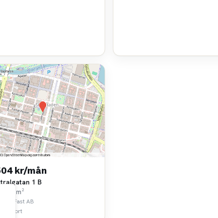
504 kr/mån
tralgatan 1 B
k • 52 m²
oHus Fast AB
 km bort