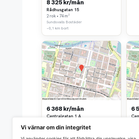
8 325 kr/mån
Rådhusgatan 15
2 rok • 74 m²
Sundsvalls Bostäder
~0,1 km bort
6 368 kr/mån
6 
Centralgatan 1 A
Cen
0 rok • 52 m²
0 ro
Vi värnar om din integritet
AllboHus Fast AB
Allb
~0,2 km bort
~0,2
Vi använder cookies för att förbättra din upplevelse, visa