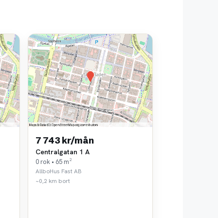
7 743 kr/mån
Centralgatan 1 A
0 rok • 65 m²
AllboHus Fast AB
~0,2 km bort