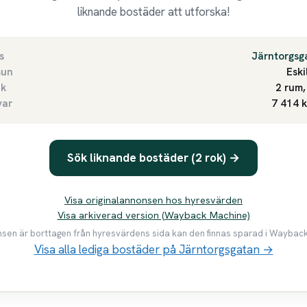
liknande bostäder att utforska!
s
Järntorgsg
un
Eski
ek
2 rum,
var
7 414 
Sök liknande bostäder (2 rok) →
Visa originalannonsen hos hyresvärden
Visa arkiverad version (Wayback Machine)
en är borttagen från hyresvärdens sida kan den finnas sparad i Waybac
Visa alla lediga bostäder på Järntorgsgatan →