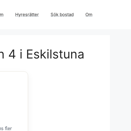
em
Hyresrätter
Sök bostad
Om
 4 i Eskilstuna
s fler