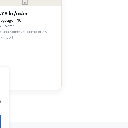
478 kr/mån
byvägen 10
k • 57 m²
lstuna Kommunfastigheter AB
 km bort
g