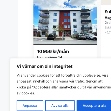
9 
Hag
2 ro
Eski
~5,7
10 956 kr/mån
Hagbyvägen 14
3 rok • 57 m²
Vi värnar om din integritet
Eskilstuna Kommunfastigheter AB
~5,7 km bort
Vi använder cookies för att förbättra din upplevelse, visa
anpassat innehåll och analysera vår trafik. Genom att
klicka på "Acceptera alla" samtycker du till vår användnin
av cookies.
Anpassa
Avvisa alla
Acceptera alla