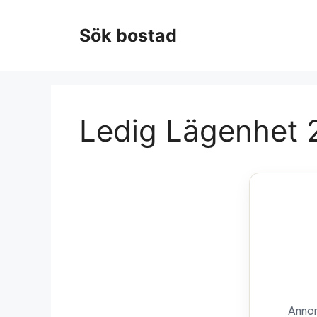
Hoppa
till
Sök bostad
innehåll
Ledig Lägenhet 2
Annon