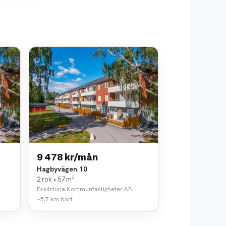
9 478 kr/mån
Hagbyvägen 10
2 rok • 57 m²
Eskilstuna Kommunfastigheter AB
~5,7 km bort