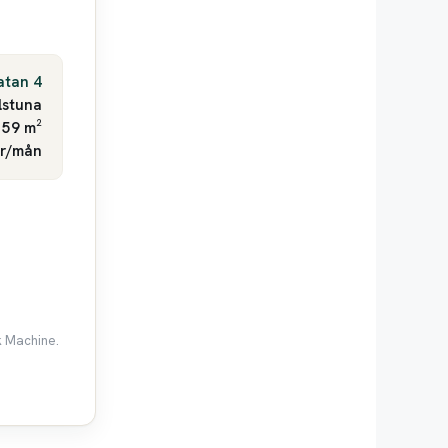
atan 4
lstuna
 59 m²
kr/mån
k Machine.