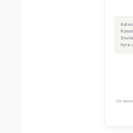
Adres
Komm
Storl
Hyra 
Om annons