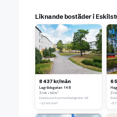
Liknande bostäder i Eskils
8 437 kr/mån
6 
Lagrådsgatan 14 B
Hag
3 rok • 64 m²
2 ro
Eskilstuna Kommunfastigheter AB
Eski
~3,0 km bort
~5,7