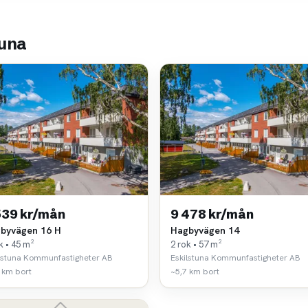
tuna
539 kr/mån
9 478 kr/mån
byvägen 16 H
Hagbyvägen 14
k • 45 m²
2 rok • 57 m²
lstuna Kommunfastigheter AB
Eskilstuna Kommunfastigheter AB
 km bort
~5,7 km bort