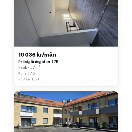
10 036 kr/mån
Prästgärdsgatan 17B
3 rok • 97 m²
Runa 5 AB
~0,4 km bort