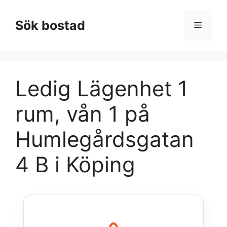
Hoppa
till
Sök bostad
Meny
innehåll
Ledig Lägenhet 1
rum, vån 1 på
Humlegårdsgatan
4 B i Köping