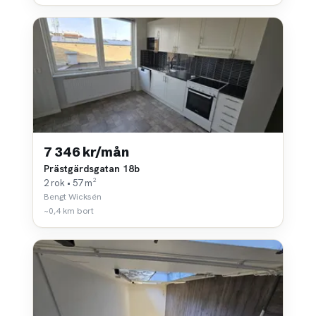
7 346 kr/mån
Prästgärdsgatan 18b
2 rok • 57 m²
Bengt Wicksén
~0,4 km bort