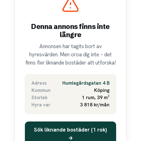
Denna annons finns inte
längre
Annonsen har tagits bort av
hyresvärden. Men oroa dig inte – det
finns fler liknande bostäder att utforska!
Adress
Humlegårdsgatan 4 B
Kommun
Köping
Storlek
1 rum, 39 m²
Hyra var
3 818 kr/mån
Sök liknande bostäder (1 rok)
→