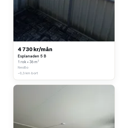
4 730 kr/mån
Esplanaden 5 B
1 rok • 36 m²
NeoBo
~0,3 km bort