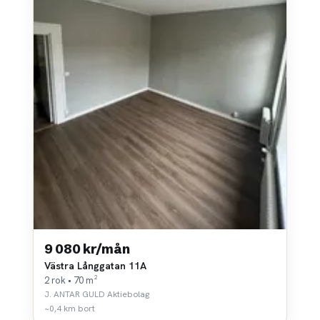
9 080 kr/mån
Västra Långgatan 11A
2 rok • 70 m²
J. ANTAR GULD Aktiebolag
~0,4 km bort