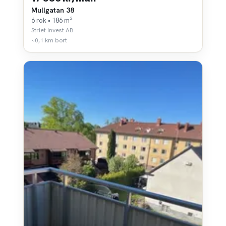
Mullgatan 38
6 rok • 186 m²
Striet Invest AB
~0,1 km bort