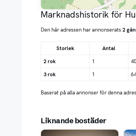
Marknadshistorik för H
Den här adressen har annonserats
2 gån
Storlek
Antal
2 rok
1
4
3 rok
1
6
Baserat på alla annonser för denna adres
Liknande bostäder