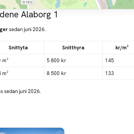
udene Alaborg 1
ger
sedan juni 2026.
Snittyta
Snitthyra
kr/m²
0 m²
5 800 kr
145
4 m²
8 500 kr
133
s sedan juni 2026.