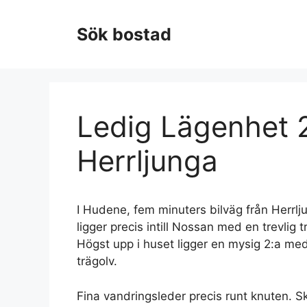
Hoppa
till
Sök bostad
innehåll
Ledig Lägenhet 2
Herrljunga
I Hudene, fem minuters bilväg från Herrljung
ligger precis intill Nossan med en trevli
Högst upp i huset ligger en mysig 2:a med
trägolv.
Fina vandringsleder precis runt knuten. S