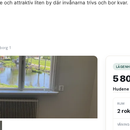
 och attraktiv liten by där invånarna trivs och bor kvar.
borg 1
LÄGENH
5 8
Hudene 
RUM
2 ro
VÅNING