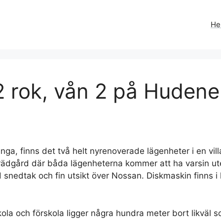
H
 rok, vån 2 på Hudene 
a, finns det två helt nyrenoverade lägenheter i en villa t
g trädgård där båda lägenheterna kommer att ha varsin ut
 snedtak och fin utsikt över Nossan. Diskmaskin finns i 
kola och förskola ligger några hundra meter bort likväl