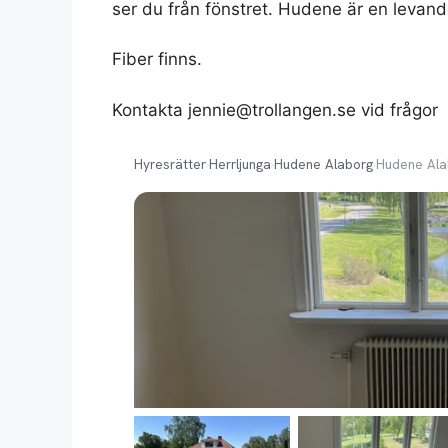
ser du från fönstret. Hudene är en levande
Fiber finns.
Kontakta
jennie@trollangen.se
vid frågor
Hyresrätter
›
Herrljunga
›
Hudene Alaborg
›
Hudene Ala