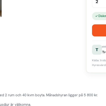
2
✓ Disk
HY
T
Tr
Källa: tro
Hyresvärde
ed 2 rum och 40 kvm boyta. Månadshyran ligger på 5 800 kr.
Husdjur är välkomna.