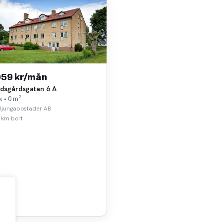
059 kr/mån
idsgårdsgatan 6 A
k • 0 m²
ljungabostäder AB
 km bort