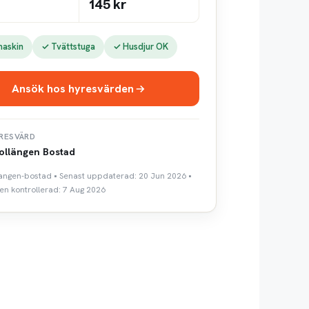
145 kr
maskin
✓ Tvättstuga
✓ Husdjur OK
Ansök hos hyresvärden
RESVÄRD
ollängen Bostad
llangen-bostad • Senast uppdaterad: 20 Jun 2026 •
n kontrollerad: 7 Aug 2026