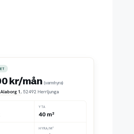
ET
00 kr/mån
(varmhyra)
Alaborg 1
, 52492 Herrljunga
YTA
k
40 m²
HYRA/M²