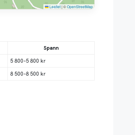
Leaflet
|
©
OpenStreetMap
Spann
5 800–5 800 kr
8 500–8 500 kr