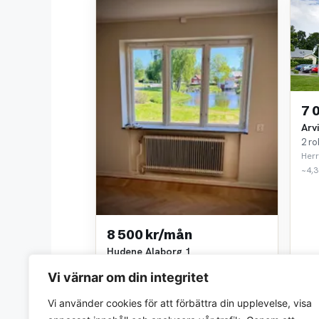
7 
Arv
2 ro
Herr
~4,3
8 500 kr/mån
Hudene Alaborg 1
3 rok • 64 m²
Vi värnar om din integritet
Trollängen Bostad
~0,4 km bort
Vi använder cookies för att förbättra din upplevelse, visa