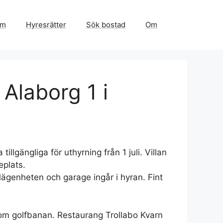
em
Hyresrätter
Sök bostad
Om
Alaborg 1 i
illgängliga för uthyrning från 1 juli. Villan
eplats.
lägenheten och garage ingår i hyran. Fint
 som golfbanan. Restaurang Trollabo Kvarn