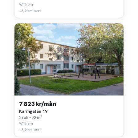
Willhem
~3,9 km bort
7 823 kr/mån
Karmgatan 19
2 rok • 72 m²
Willhem
~3,9 km bort