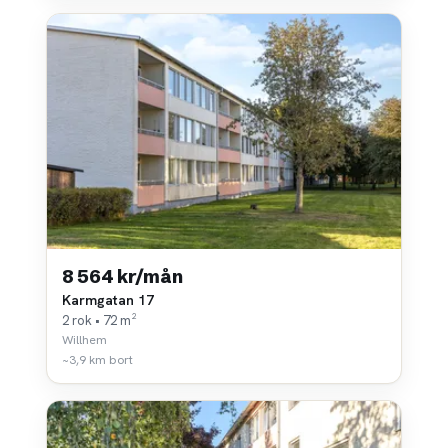
8 564 kr/mån
Karmgatan 17
2 rok • 72 m²
Willhem
~3,9 km bort