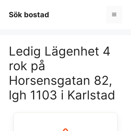
Hoppa
till
Sök bostad
Meny
innehåll
Ledig Lägenhet 4
rok på
Horsensgatan 82,
lgh 1103 i Karlstad