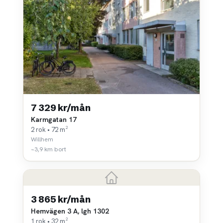
7 329 kr/mån
Karmgatan 17
2 rok • 72 m²
Willhem
~3,9 km bort
3 865 kr/mån
Hemvägen 3 A, lgh 1302
1 rok • 32 m²