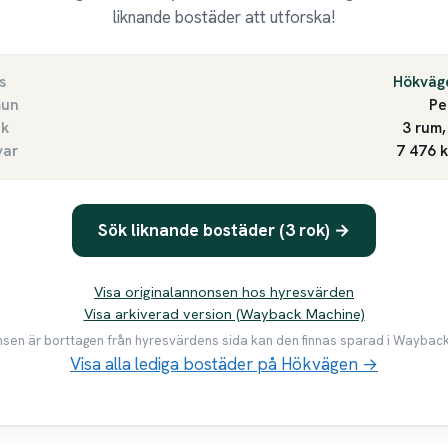
liknande bostäder att utforska!
s
Hökväg
un
Pe
ek
3 rum,
var
7 476 
Sök liknande bostäder (3 rok) →
Visa originalannonsen hos hyresvärden
Visa arkiverad version (Wayback Machine)
en är borttagen från hyresvärdens sida kan den finnas sparad i Waybac
Visa alla lediga bostäder på Hökvägen →