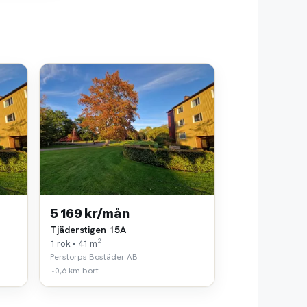
5 169 kr/mån
Tjäderstigen 15A
1 rok • 41 m²
Perstorps Bostäder AB
~0,6 km bort