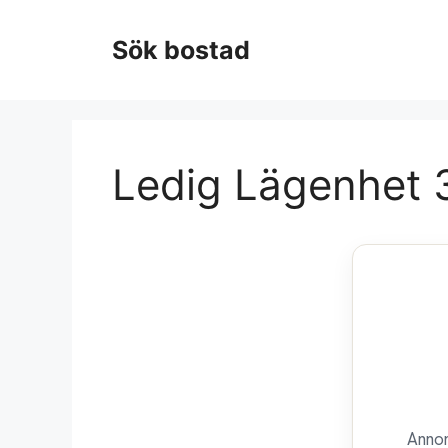
Hoppa
till
Sök bostad
innehåll
Ledig Lägenhet 3
Annon