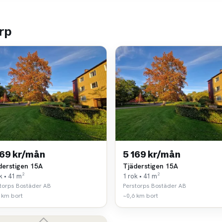
rp
169 kr/mån
5 169 kr/mån
derstigen 15A
Tjäderstigen 15A
k • 41 m²
1 rok • 41 m²
torps Bostäder AB
Perstorps Bostäder AB
 km bort
~0,6 km bort