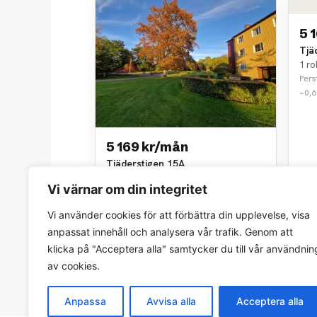
5 
Tjä
1 ro
Pers
~0,6
5 169 kr/mån
Tjäderstigen 15A
1 rok • 41 m²
Vi värnar om din integritet
Perstorps Bostäder AB
~0,6 km bort
Vi använder cookies för att förbättra din upplevelse, visa
anpassat innehåll och analysera vår trafik. Genom att
klicka på "Acceptera alla" samtycker du till vår användnin
av cookies.
Anpassa
Avvisa alla
Acceptera alla