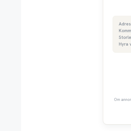
Adres
Komm
Storl
Hyra 
Om annons