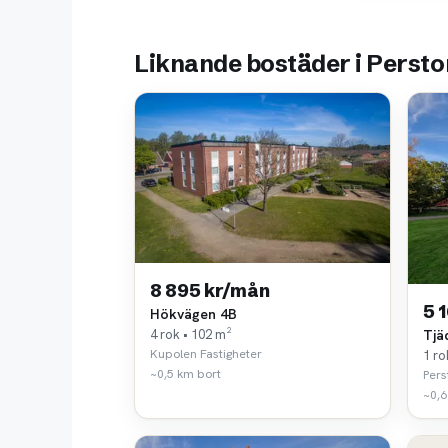
Liknande bostäder i Persto
8 895 kr/mån
5 
Hökvägen 4B
4 rok • 102 m²
Tjä
Kupolen Fastigheter
1 ro
~0,5 km bort
Pers
~0,6