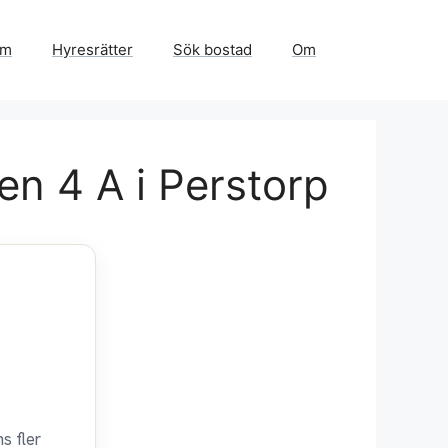
em
Hyresrätter
Sök bostad
Om
n 4 A i Perstorp
s fler