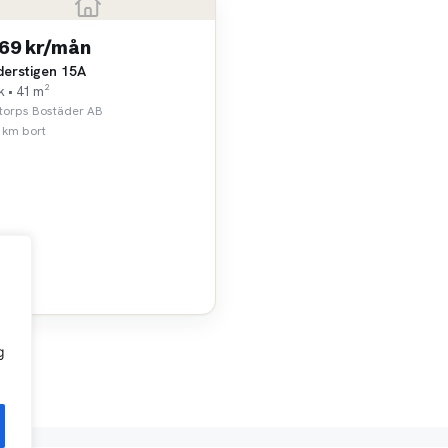
169 kr/mån
derstigen 15A
k • 41 m²
torps Bostäder AB
 km bort
g