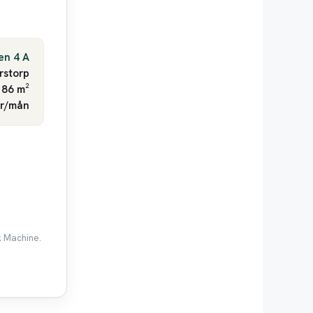
en 4 A
rstorp
 86 m²
kr/mån
k Machine.