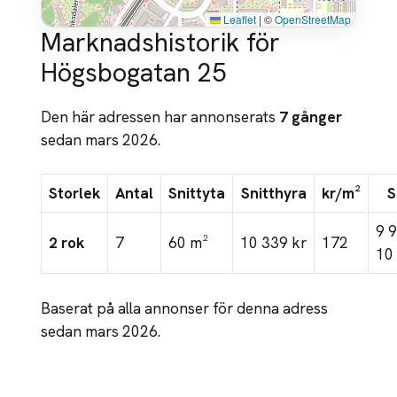
Leaflet
|
©
OpenStreetMap
Marknadshistorik för
Högsbogatan 25
Den här adressen har annonserats
7 gånger
sedan mars 2026.
Storlek
Antal
Snittyta
Snitthyra
kr/m²
S
9 
2 rok
7
60 m²
10 339 kr
172
10
Baserat på alla annonser för denna adress
sedan mars 2026.