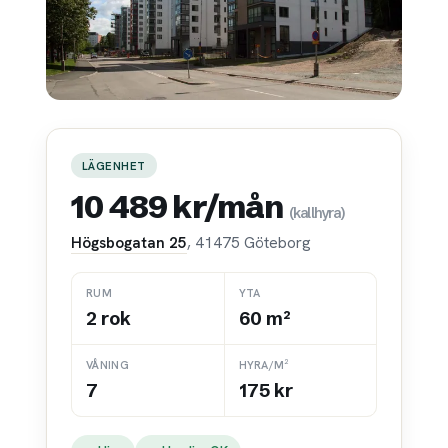
LÄGENHET
10 489 kr/mån
(kallhyra)
Högsbogatan 25
, 41475 Göteborg
RUM
YTA
2 rok
60 m²
VÅNING
HYRA/M²
7
175 kr