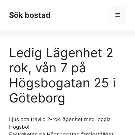
Hoppa
till
Sök bostad
Meny
innehåll
Ledig Lägenhet 2
rok, vån 7 på
Högsbogatan 25 i
Göteborg
Ljus och trevlig 2-rok lägenhet med loggia i
Högsbo!
Fastigheten på Högsbogatan färdigställdes