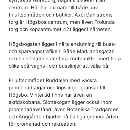
sydvästra Göteborg, några kilometer från
centrum. Här har du nära till både hav,
friluftsområden och butiker. Axel Dahlströms
torg är Högsbos centrum, men även Frölunda
torg och köpcentrumet 421 ligger i närheten.
Högsbogatan ligger i nära anslutning till buss-
och spårvagnstrafiken. Både Marklandsgatan
och Linnéplatsen är stora knutpunkter med flera
olika spårvagns- och busslinjer att välja på.
Friluftsområdet Ruddalen med vackra
promenadstigar och löpslingor gränsar till
Högsbo. Vintertid finns här även en
skridskobana. Slottskogen ligger också inom
promenadavstånd, även Botaniska Trädgården
och Änggården bjuder på härliga grönområden
för promenad och rekreation.