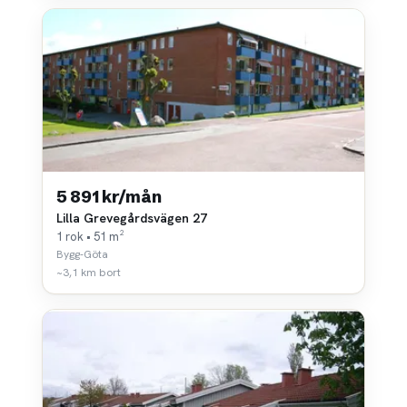
5 891 kr/mån
Lilla Grevegårdsvägen 27
1 rok • 51 m²
Bygg-Göta
~3,1 km bort