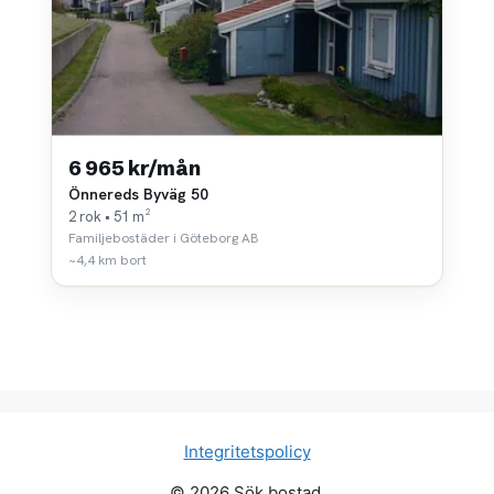
6 965 kr/mån
Önnereds Byväg 50
2 rok • 51 m²
Familjebostäder i Göteborg AB
~4,4 km bort
Integritetspolicy
© 2026 Sök bostad.