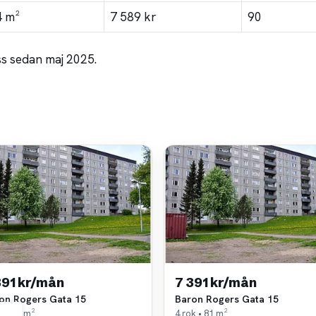
4 m²
7 589 kr
90
ss sedan maj 2025.
391 kr/mån
7 391 kr/mån
on Rogers Gata 15
Baron Rogers Gata 15
k • 81 m²
4 rok • 81 m²