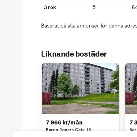
3 rok
5
8
Baserat på alla annonser för denna adre
Liknande bostäder
7 966 kr/mån
7 
Baron Rogers Gata 15
Bar
2 rok • 61 m²
4 ro