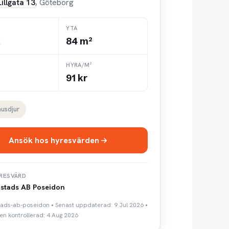
Lillgata 13
, Göteborg
YTA
k
84 m²
HYRA/M²
91 kr
husdjur
Ansök hos hyresvärden
RESVÄRD
stads AB Poseidon
tads-ab-poseidon • Senast uppdaterad: 9 Jul 2026 •
n kontrollerad: 4 Aug 2026