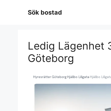
Hoppa
till
Sök bostad
innehåll
Ledig Lägenhet 3 
Göteborg
Hyresrätter
›
Göteborg
›
Hjällbo Lillgata
›
Hjällbo Lillga