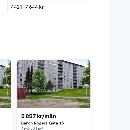
7 421–7 644 kr
5 857 kr/mån
Baron Rogers Gata 15
2 rok • 61 m²