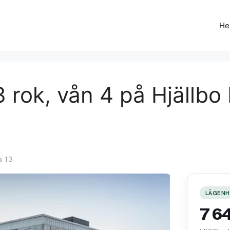
H
rok, vån 4 på Hjällbo L
ta 13
LÄGENH
7 6