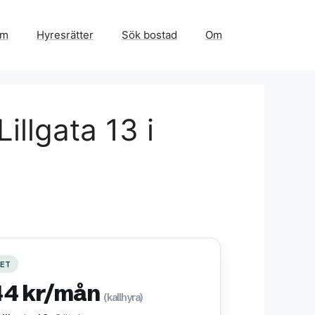
em
Hyresrätter
Sök bostad
Om
illgata 13 i
ET
44 kr/mån
(kallhyra)