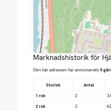
Marknadshistorik för Hjä
Den här adressen har annonserats
9 gån
Storlek
Antal
1 rok
2
3
2 rok
2
6