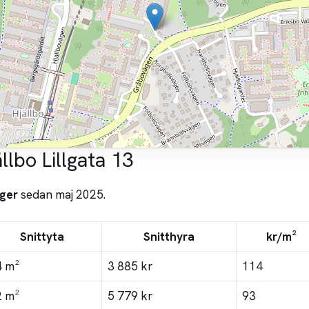
llbo Lillgata 13
ger
sedan maj 2025.
Snittyta
Snitthyra
kr/m²
4 m²
3 885 kr
114
2 m²
5 779 kr
93