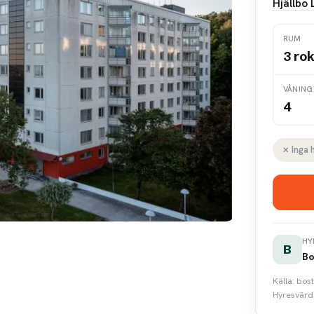
Hjällbo 
RUM
3 ro
VÅNING
4
✗ Inga 
HY
B
Bo
Källa: bos
Hyresvärde