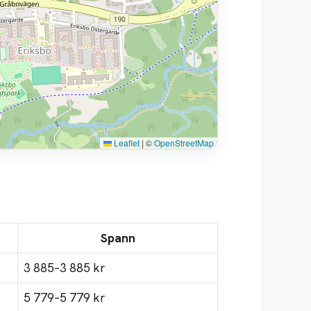
Leaflet
|
©
OpenStreetMap
Spann
3 885–3 885 kr
5 779–5 779 kr