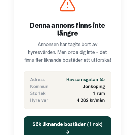
Denna annons finns inte
längre
Annonsen har tagits bort av
hyresvärden. Men oroa dig inte – det
finns fler liknande bostäder att utforska!
Adress
Havsörnsgatan 65
Kommun
Jönköping
Storlek
1 rum
Hyra var
4 282 kr/mån
Sök liknande bostäder (1 rok)
→