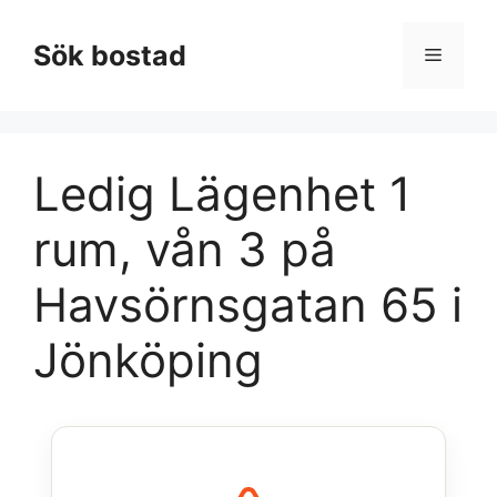
Hoppa
till
Sök bostad
Meny
innehåll
Ledig Lägenhet 1
rum, vån 3 på
Havsörnsgatan 65 i
Jönköping