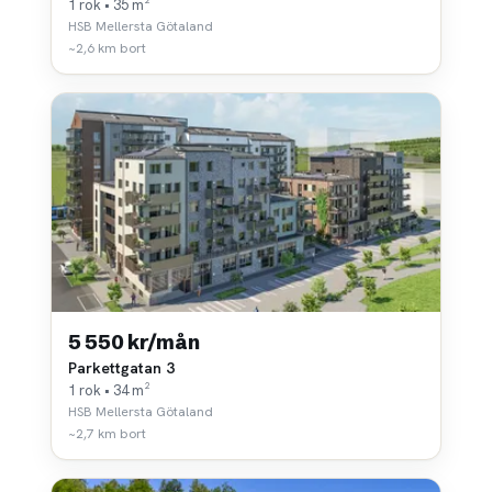
1 rok • 35 m²
HSB Mellersta Götaland
~2,6 km bort
5 550 kr/mån
Parkettgatan 3
1 rok • 34 m²
HSB Mellersta Götaland
~2,7 km bort