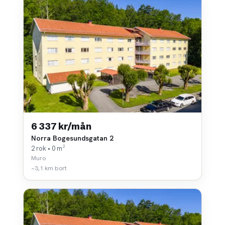
6 337 kr/mån
Norra Bogesundsgatan 2
2 rok • 0 m²
Muro
~3,1 km bort