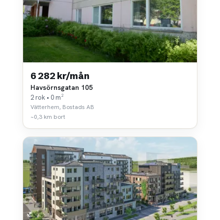
6 282 kr/mån
Havsörnsgatan 105
2 rok • 0 m²
Vätterhem, Bostads AB
~0,3 km bort