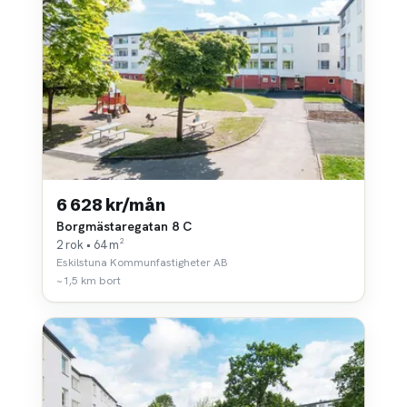
6 628 kr/mån
Borgmästaregatan 8 C
2 rok • 64 m²
Eskilstuna Kommunfastigheter AB
~1,5 km bort