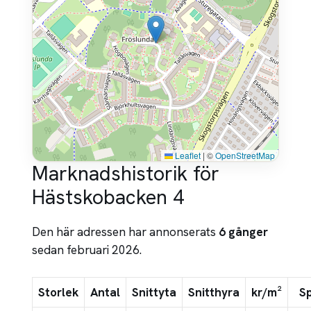
Leaflet
|
©
OpenStreetMap
Marknadshistorik för
Hästskobacken 4
Den här adressen har annonserats
6 gånger
sedan februari 2026.
Storlek
Antal
Snittyta
Snitthyra
kr/m²
S