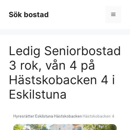
Hoppa
till
Sök bostad
Meny
innehåll
Ledig Seniorbostad
3 rok, vån 4 på
Hästskobacken 4 i
Eskilstuna
Hyresrätter
›
Eskilstuna
›
Hästskobacken
›
Hästskobacken 4