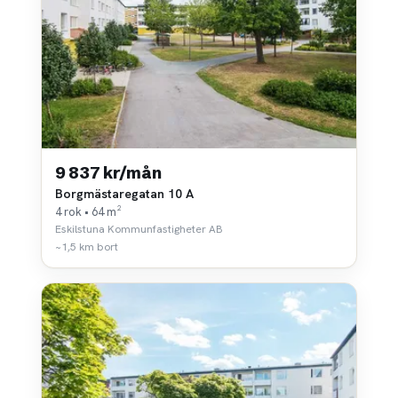
9 837 kr/mån
Borgmästaregatan 10 A
4 rok • 64 m²
Eskilstuna Kommunfastigheter AB
~1,5 km bort