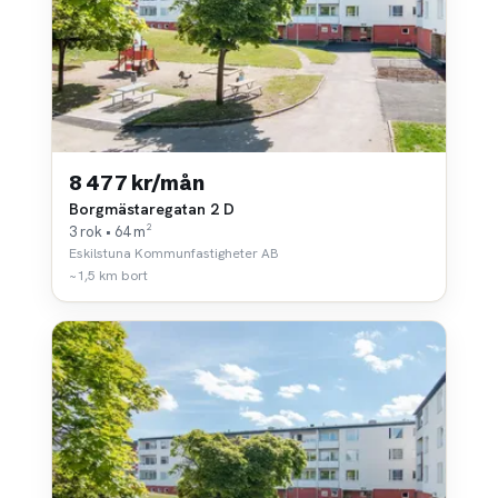
8 477 kr/mån
Borgmästaregatan 2 D
3 rok • 64 m²
Eskilstuna Kommunfastigheter AB
~1,5 km bort