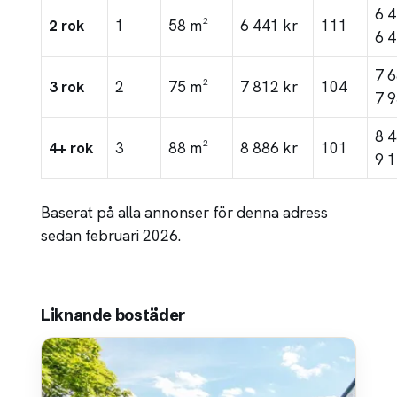
6 
2 rok
1
58 m²
6 441 kr
111
6 4
7 
3 rok
2
75 m²
7 812 kr
104
7 9
8 
4+ rok
3
88 m²
8 886 kr
101
9 1
Baserat på alla annonser för denna adress
sedan februari 2026.
Liknande bostäder