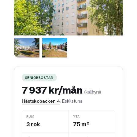
SENIORBOSTAD
7 937 kr/mån
(kallhyra)
Hästskobacken 4
, Eskilstuna
RUM
YTA
3 rok
75 m²