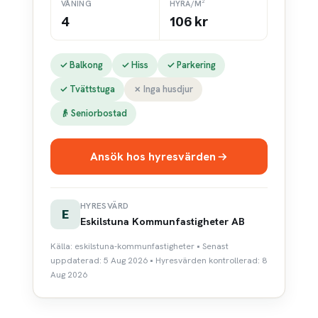
VÅNING
HYRA/M²
4
106 kr
✓ Balkong
✓ Hiss
✓ Parkering
✓ Tvättstuga
✗ Inga husdjur
👴 Seniorbostad
Ansök hos hyresvärden
HYRESVÄRD
E
Eskilstuna Kommunfastigheter AB
Källa: eskilstuna-kommunfastigheter • Senast
uppdaterad: 5 Aug 2026 • Hyresvärden kontrollerad: 8
Aug 2026