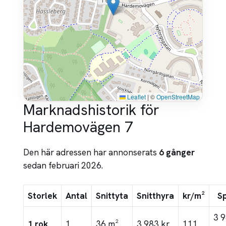
Leaflet
|
©
OpenStreetMap
Marknadshistorik för
Hardemovägen 7
Den här adressen har annonserats
6 gånger
sedan februari 2026.
Storlek
Antal
Snittyta
Snitthyra
kr/m²
S
3 
1 rok
1
36 m²
3 983 kr
111