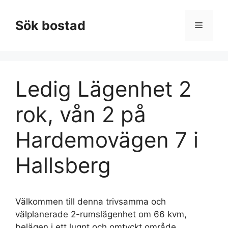
Hoppa
till
Sök bostad
Meny
innehåll
Ledig Lägenhet 2
rok, vån 2 på
Hardemovägen 7 i
Hallsberg
Välkommen till denna trivsamma och
välplanerade 2-rumslägenhet om 66 kvm,
belägen i ett lugnt och omtyckt område.