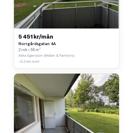
5 451 kr/mån
Norrgårdsgatan 4A
2 rok • 55 m²
Akka Egendom (Möller & Partners)
~0,3 km bort