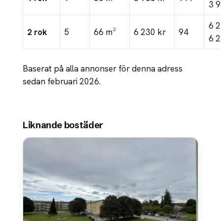
3 9
6 
2 rok
5
66 m²
6 230 kr
94
6 2
Baserat på alla annonser för denna adress
sedan februari 2026.
Liknande bostäder