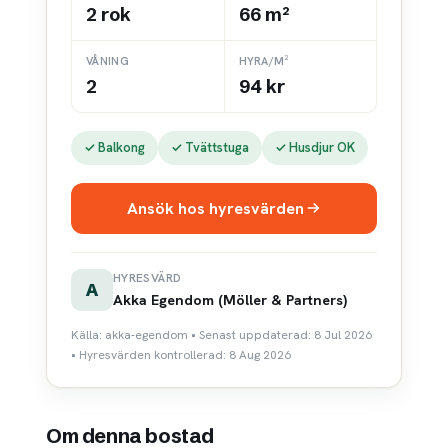
2 rok
66 m²
VÅNING
HYRA/M²
2
94 kr
✓ Balkong
✓ Tvättstuga
✓ Husdjur OK
Ansök hos hyresvärden
HYRESVÄRD
A
Akka Egendom (Möller & Partners)
Källa: akka-egendom • Senast uppdaterad: 8 Jul 2026
• Hyresvärden kontrollerad: 8 Aug 2026
Om denna bostad