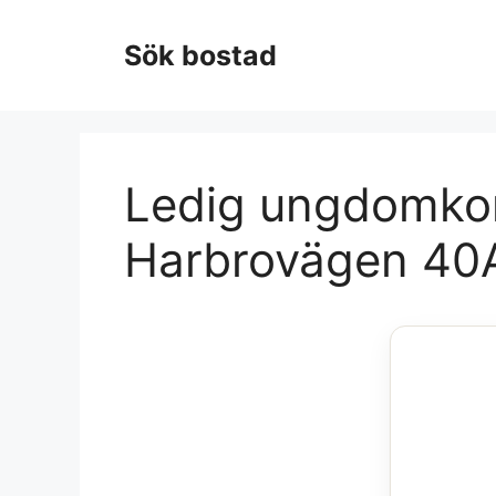
Hoppa
till
Sök bostad
innehåll
Ledig ungdomkort
Harbrovägen 40A