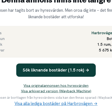
sen har tagits bort av hyresvärden. Men oroa dig inte – det finn
liknande bostäder att utforska!
s
Harbroväg
un
Bo
ek
1.5 rum,
var
5 675 
Sök liknande bostäder (1.5 rok) →
Visa originalannonsen hos hyresvärden
Visa arkiverad version (Wayback Machine)
en är borttagen från hyresvärdens sida kan den finnas sparad i Waybac
Visa alla lediga bostäder på Harbrovägen →