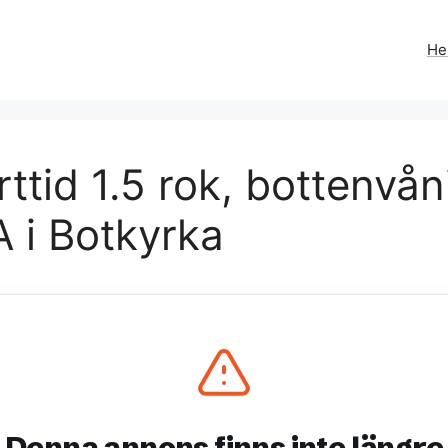
H
tid 1.5 rok, bottenvån
 i Botkyrka
Denna annons finns inte längre