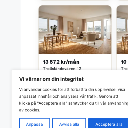
13 672 kr/mån
10
Trollsländevägen 12
Tro
3 rok • 55 m²
2 ro
Vi värnar om din integritet
Scandinavian Property Group
Scan
~2,6 km bort
~2,6
Vi använder cookies för att förbättra din upplevelse, visa
anpassat innehåll och analysera vår trafik. Genom att
klicka på "Acceptera alla" samtycker du till vår användnin
av cookies.
Anpassa
Avvisa alla
Acceptera alla