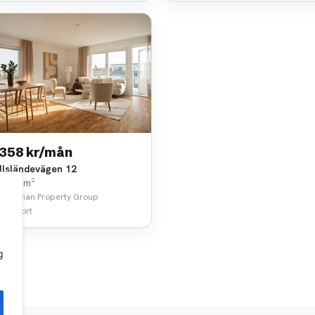
 358 kr/mån
llsländevägen 12
k • 35 m²
dinavian Property Group
 km bort
g