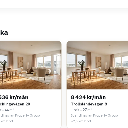
rka
 536 kr/mån
8 424 kr/mån
cklingevägen 20
Trollsländevägen 8
k • 44 m²
1 rok • 27 m²
dinavian Property Group
Scandinavian Property Group
 km bort
~2,5 km bort