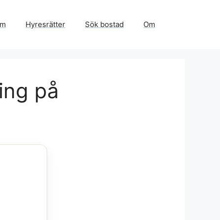
em
Hyresrätter
Sök bostad
Om
ing på