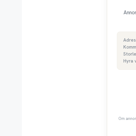
Annon
Adres
Komm
Storl
Hyra 
Om annons