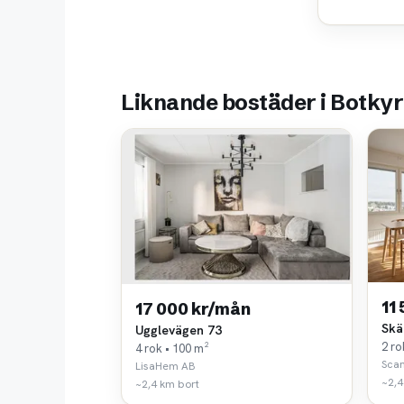
Liknande bostäder i Botky
11
17 000 kr/mån
Skä
Ugglevägen 73
2 ro
4 rok • 100 m²
Scan
LisaHem AB
~2,4
~2,4 km bort