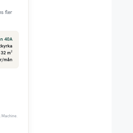
s fler
en 40A
tkyrka
 32 m²
kr/mån
k Machine.