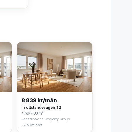
8 839 kr/mån
Trollsländevägen 12
1 rok • 30 m²
Scandinavian Property Group
~2,6 km bort