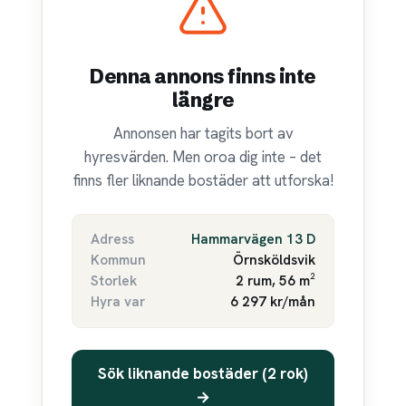
Denna annons finns inte
längre
Annonsen har tagits bort av
hyresvärden. Men oroa dig inte – det
finns fler liknande bostäder att utforska!
Adress
Hammarvägen 13 D
Kommun
Örnsköldsvik
Storlek
2 rum, 56 m²
Hyra var
6 297 kr/mån
Sök liknande bostäder (2 rok)
→