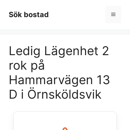
Hoppa
till
Sök bostad
Meny
innehåll
Ledig Lägenhet 2
rok på
Hammarvägen 13
D i Örnsköldsvik