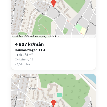
4 807 kr/mån
Hammarvägen 11 A
1 rok • 36 m²
Övikshem, AB
~0,3 km bort