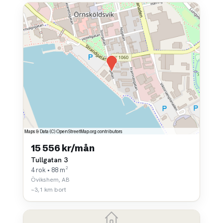
15 556 kr/mån
Tullgatan 3
4 rok • 88 m²
Övikshem, AB
~3,1 km bort