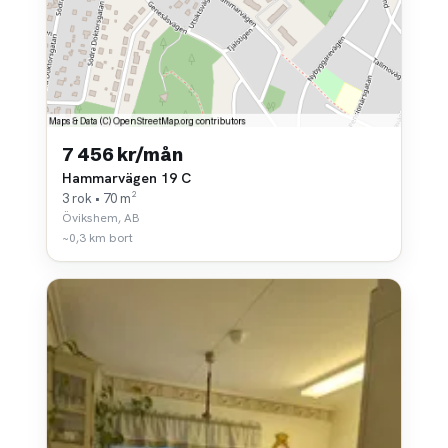
7 456 kr/mån
Hammarvägen 19 C
3 rok • 70 m²
Övikshem, AB
~0,3 km bort