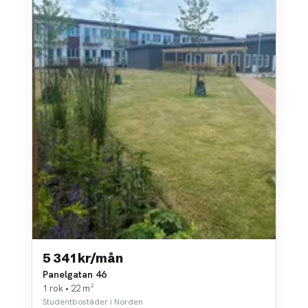
5 341 kr/mån
Panelgatan 46
1 rok • 22 m²
Studentbostäder i Norden