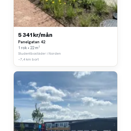
5 341 kr/mån
Panelgatan 42
1 rok • 22 m²
Studentbostäder i Norden
~7,4 km bort