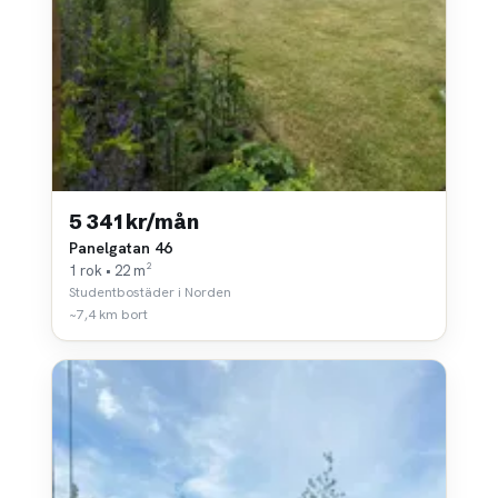
5 341 kr/mån
Panelgatan 46
1 rok • 22 m²
Studentbostäder i Norden
~7,4 km bort