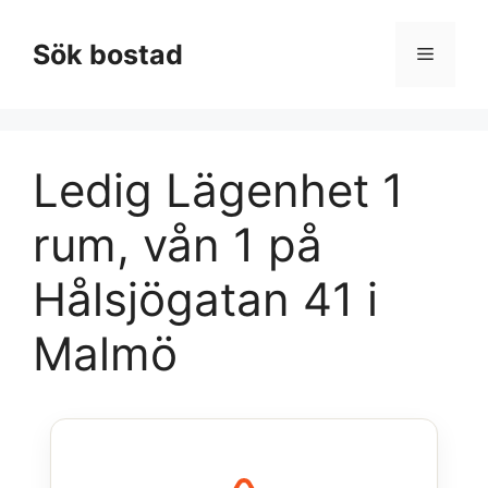
Hoppa
till
Sök bostad
Meny
innehåll
Ledig Lägenhet 1
rum, vån 1 på
Hålsjögatan 41 i
Malmö