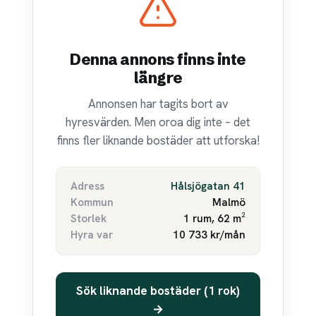
Denna annons finns inte
längre
Annonsen har tagits bort av
hyresvärden. Men oroa dig inte – det
finns fler liknande bostäder att utforska!
Adress
Hålsjögatan 41
Kommun
Malmö
Storlek
1 rum, 62 m²
Hyra var
10 733 kr/mån
Sök liknande bostäder (1 rok)
→