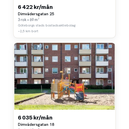
6 422 kr/mån
Dimvädersgatan 25
3 rok • 69 m²
Göteborgs stads bostadsaktiebolag
~2,5 km bort
6 035 kr/mån
Dimvädersgatan 18