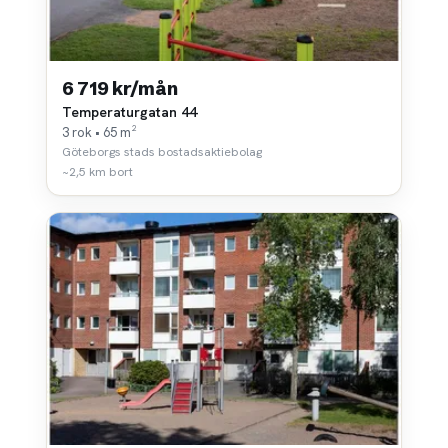
6 719 kr/mån
Temperaturgatan 44
3 rok • 65 m²
Göteborgs stads bostadsaktiebolag
~2,5 km bort