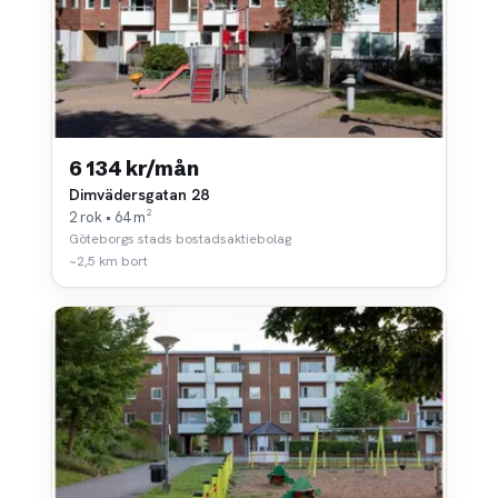
6 134 kr/mån
Dimvädersgatan 28
2 rok • 64 m²
Göteborgs stads bostadsaktiebolag
~2,5 km bort