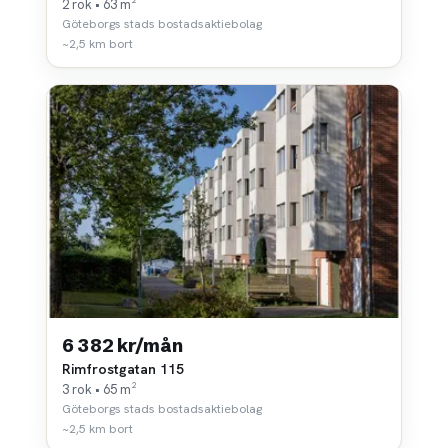
2 rok • 63 m²
Göteborgs stads bostadsaktiebolag
~2,5 km bort
6 382 kr/mån
Rimfrostgatan 115
3 rok • 65 m²
Göteborgs stads bostadsaktiebolag
~2,5 km bort