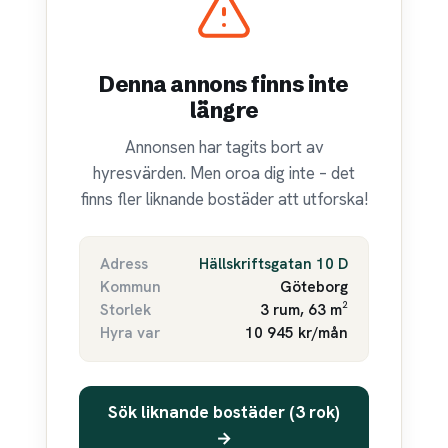
Denna annons finns inte
längre
Annonsen har tagits bort av
hyresvärden. Men oroa dig inte – det
finns fler liknande bostäder att utforska!
Adress
Hällskriftsgatan 10 D
Kommun
Göteborg
Storlek
3 rum, 63 m²
Hyra var
10 945 kr/mån
Sök liknande bostäder (3 rok)
→