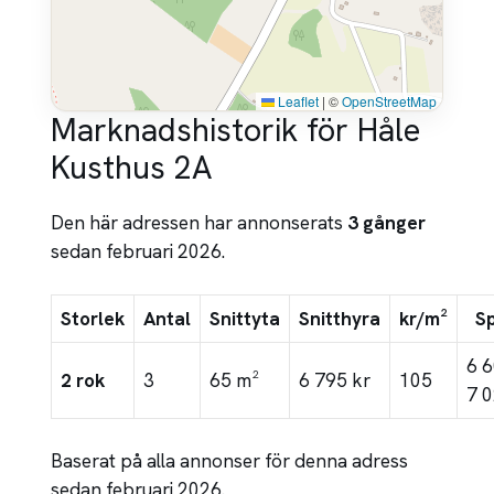
Leaflet
|
©
OpenStreetMap
Marknadshistorik för Håle
Kusthus 2A
Den här adressen har annonserats
3 gånger
sedan februari 2026.
Storlek
Antal
Snittyta
Snitthyra
kr/m²
S
6 
2 rok
3
65 m²
6 795 kr
105
7 0
Baserat på alla annonser för denna adress
sedan februari 2026.