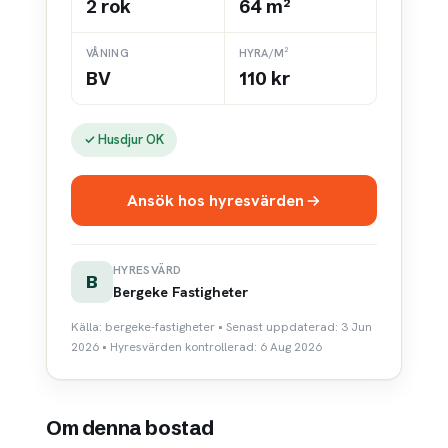
2 rok
64 m²
VÅNING
HYRA/M²
BV
110 kr
✓ Husdjur OK
Ansök hos hyresvärden
HYRESVÄRD
B
Bergeke Fastigheter
Källa: bergeke-fastigheter • Senast uppdaterad: 3 Jun
2026 • Hyresvärden kontrollerad: 6 Aug 2026
Om denna bostad