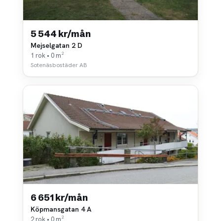
5 544 kr/mån
Mejselgatan 2 D
1 rok • 0 m²
Sotenäsbostäder AB
6 651 kr/mån
Köpmansgatan 4 A
2 rok • 0 m²