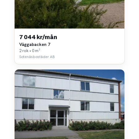
7 044 kr/mån
Väggabacken 7
2 rok • 0 m²
Sotenäsbostäder AB