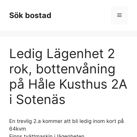
Hoppa
till
Sök bostad
Meny
innehåll
Ledig Lägenhet 2
rok, bottenvåning
på Håle Kusthus 2A
i Sotenäs
En trevlig 2.a kommer att bli ledig inom kort på
64kvm
Finns tvättmaskin i lägenheten