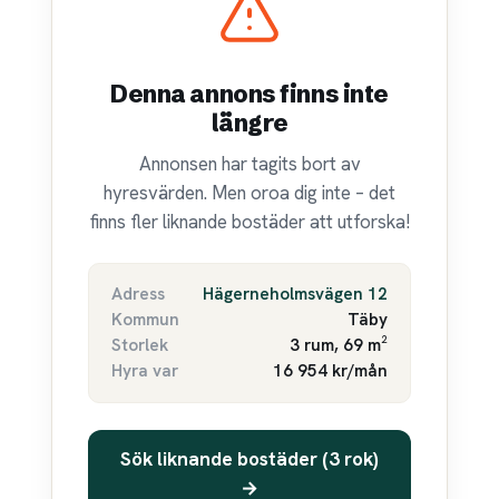
Denna annons finns inte
längre
Annonsen har tagits bort av
hyresvärden. Men oroa dig inte – det
finns fler liknande bostäder att utforska!
Adress
Hägerneholmsvägen 12
Kommun
Täby
Storlek
3 rum, 69 m²
Hyra var
16 954 kr/mån
Sök liknande bostäder (3 rok)
→