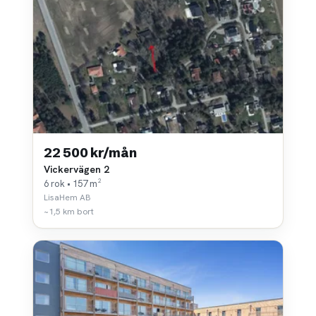
22 500 kr/mån
Vickervägen 2
6 rok • 157 m²
LisaHem AB
~1,5 km bort