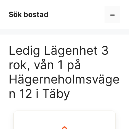
Hoppa
till
Sök bostad
Meny
innehåll
Ledig Lägenhet 3
rok, vån 1 på
Hägerneholmsväge
n 12 i Täby