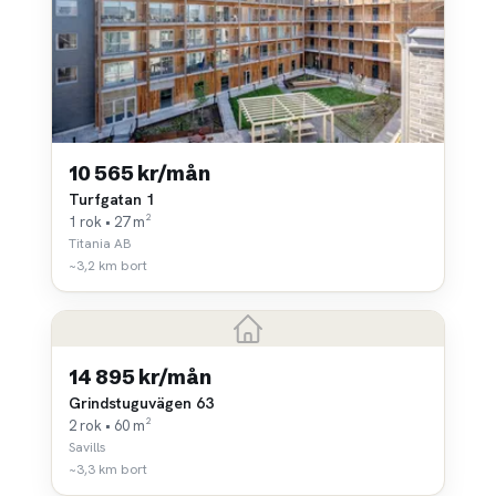
10 565 kr/mån
Turfgatan 1
1 rok • 27 m²
Titania AB
~3,2 km bort
14 895 kr/mån
Grindstuguvägen 63
2 rok • 60 m²
Savills
~3,3 km bort