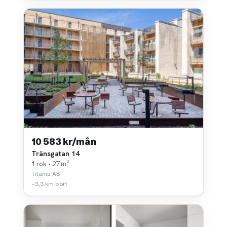
10 583 kr/mån
Tränsgatan 14
1 rok • 27 m²
Titania AB
~3,3 km bort