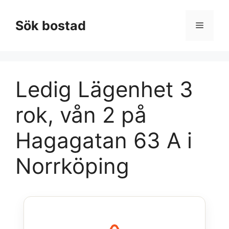
Hoppa
till
Sök bostad
Meny
innehåll
Ledig Lägenhet 3
rok, vån 2 på
Hagagatan 63 A i
Norrköping