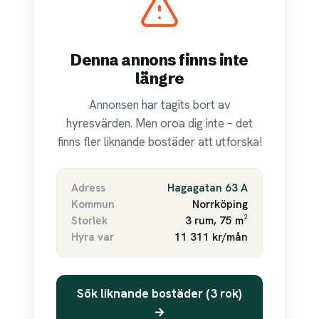
Denna annons finns inte
längre
Annonsen har tagits bort av
hyresvärden. Men oroa dig inte – det
finns fler liknande bostäder att utforska!
Adress
Hagagatan 63 A
Kommun
Norrköping
Storlek
3 rum, 75 m²
Hyra var
11 311 kr/mån
Sök liknande bostäder (3 rok)
→