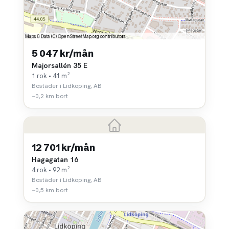
5 047 kr/mån
Majorsallén 35 E
1 rok • 41 m²
Bostäder i Lidköping, AB
~0,2 km bort
12 701 kr/mån
Hagagatan 16
4 rok • 92 m²
Bostäder i Lidköping, AB
~0,5 km bort