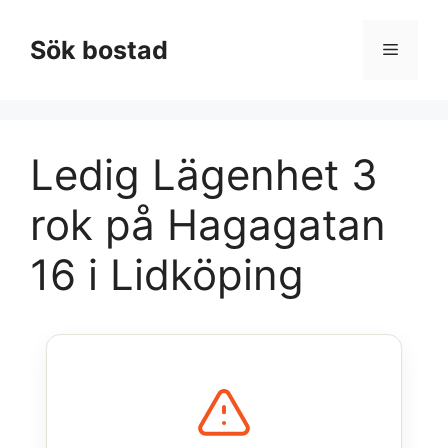
Hoppa
till
Sök bostad
Meny
innehåll
Ledig Lägenhet 3
rok på Hagagatan
16 i Lidköping