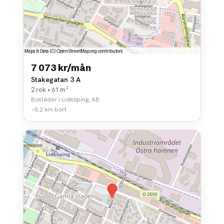
7 073 kr/mån
Stakegatan 3 A
2 rok • 61 m²
Bostäder i Lidköping, AB
~0,2 km bort