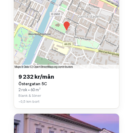
9 232 kr/mån
Östergatan 5C
2 rok • 60 m²
Blank & Söner
~0,5 km bort