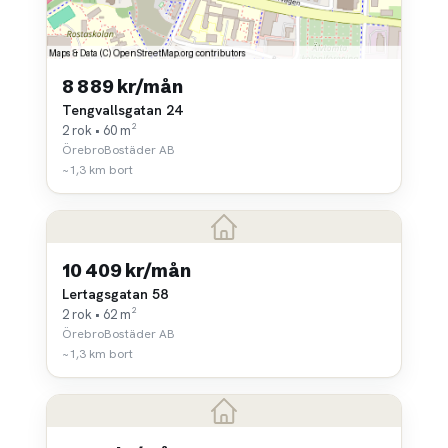
8 889 kr/mån
Tengvallsgatan 24
2 rok • 60 m²
ÖrebroBostäder AB
~1,3 km bort
10 409 kr/mån
Lertagsgatan 58
2 rok • 62 m²
ÖrebroBostäder AB
~1,3 km bort