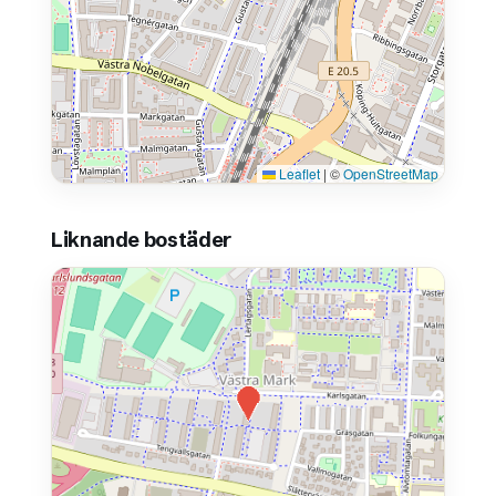
Leaflet
|
©
OpenStreetMap
Liknande bostäder