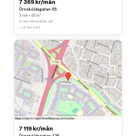
7 369 kr/mån
Örnsköldsgatan 55
3 rok • 65 m²
ÖrebroBostäder AB
~1,5 km bort
7 119 kr/mån
Örnsköldsgatan 125