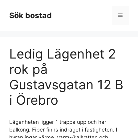
Hoppa
till
Sök bostad
Meny
innehåll
Ledig Lägenhet 2
rok på
Gustavsgatan 12 B
i Örebro
Lägenheten ligger 1 trappa upp och har
balkong. Fiber finns indraget i fastigheten. I
hyran ingår värme, varm-/kallvatten och