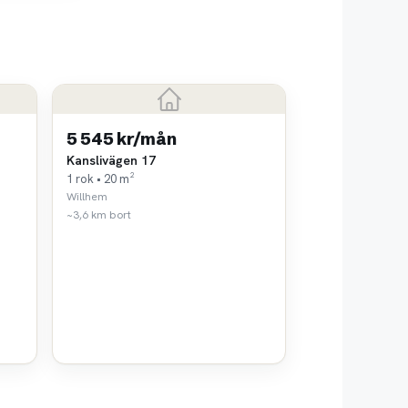
5 545 kr/mån
Kanslivägen 17
1 rok • 20 m²
Willhem
~3,6 km bort