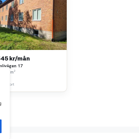
545 kr/mån
slivägen 17
k • 20 m²
lhem
 km bort
g