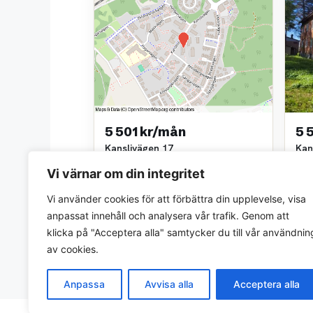
5 501 kr/mån
5 
Kanslivägen 17
Kan
1 rok • 20 m²
1 ro
Vi värnar om din integritet
Willhem
Wil
~3,6 km bort
~3,6
Vi använder cookies för att förbättra din upplevelse, visa
anpassat innehåll och analysera vår trafik. Genom att
klicka på "Acceptera alla" samtycker du till vår användnin
av cookies.
Anpassa
Avvisa alla
Acceptera alla