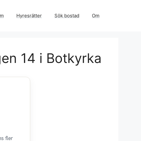
em
Hyresrätter
Sök bostad
Om
gen 14 i Botkyrka
s fler