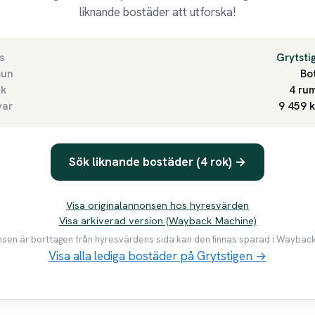
liknande bostäder att utforska!
s
Grytsti
un
Bo
ek
4 rum
var
9 459 
Sök liknande bostäder (4 rok) →
Visa originalannonsen hos hyresvärden
Visa arkiverad version (Wayback Machine)
en är borttagen från hyresvärdens sida kan den finnas sparad i Waybac
Visa alla lediga bostäder på Grytstigen →