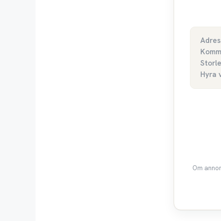
Adres
Komm
Storl
Hyra 
Om annons