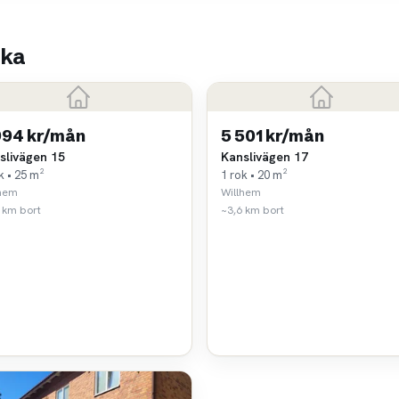
rka
994 kr/mån
5 501 kr/mån
slivägen 15
Kanslivägen 17
k • 25 m²
1 rok • 20 m²
lhem
Willhem
 km bort
~3,6 km bort