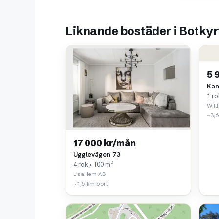
Liknande bostäder i Botky
5 
Kan
1 ro
Wil
~3,6
17 000 kr/mån
Ugglevägen 73
4 rok • 100 m²
LisaHem AB
~1,5 km bort