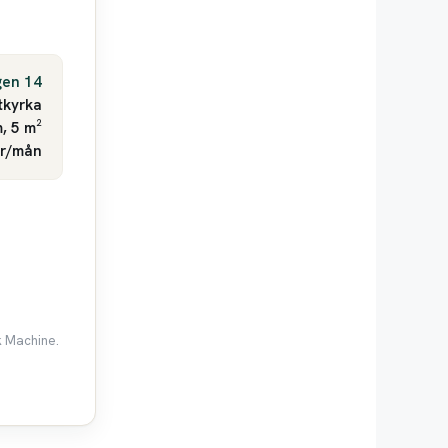
gen 14
tkyrka
, 5 m²
kr/mån
k Machine.