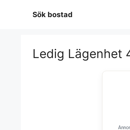
Hoppa
till
Sök bostad
innehåll
Ledig Lägenhet 4
Annon