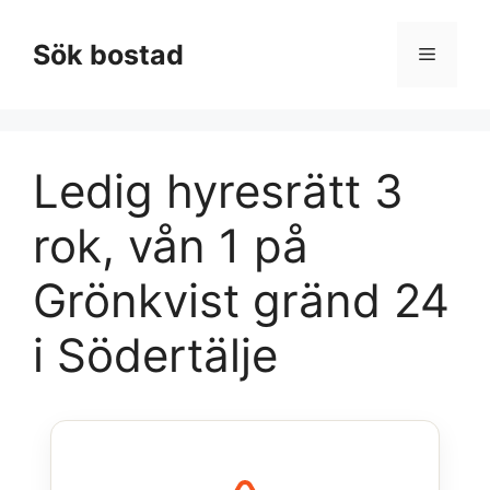
Hoppa
till
Sök bostad
Meny
innehåll
Ledig hyresrätt 3
rok, vån 1 på
Grönkvist gränd 24
i Södertälje