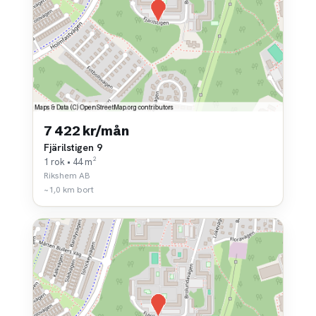
7 422 kr/mån
Fjärilstigen 9
1 rok • 44 m²
Rikshem AB
~1,0 km bort