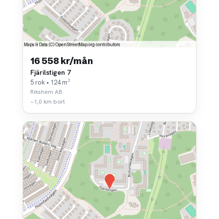
16 558 kr/mån
Fjärilstigen 7
5 rok • 124 m²
Rikshem AB
~1,0 km bort