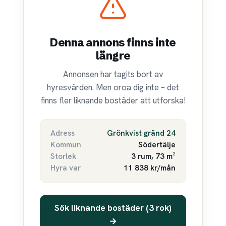
Denna annons finns inte
längre
Annonsen har tagits bort av
hyresvärden. Men oroa dig inte – det
finns fler liknande bostäder att utforska!
Adress
Grönkvist gränd 24
Kommun
Södertälje
Storlek
3 rum, 73 m²
Hyra var
11 838 kr/mån
Sök liknande bostäder (3 rok)
→