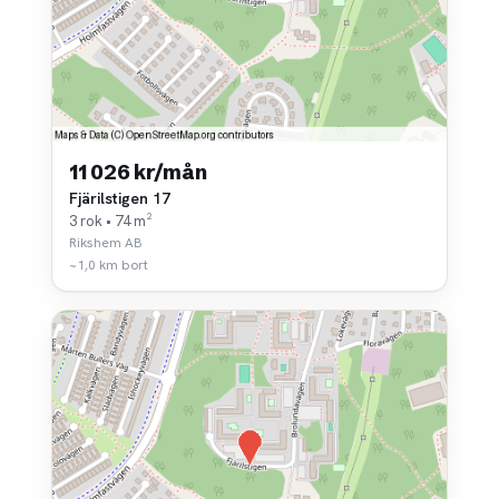
11 026 kr/mån
Fjärilstigen 17
3 rok • 74 m²
Rikshem AB
~1,0 km bort