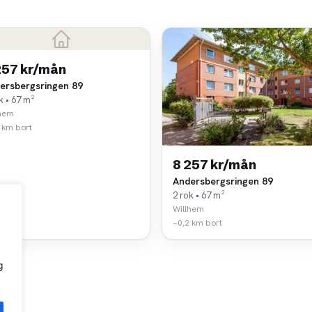
257 kr/mån
ersbergsringen 89
k • 67 m²
lhem
 km bort
8 257 kr/mån
Andersbergsringen 89
2 rok • 67 m²
Willhem
~0,2 km bort
g