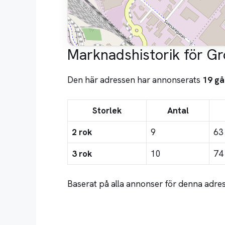
Marknadshistorik för G
Den här adressen har annonserats
19 gå
Storlek
Antal
2 rok
9
63
3 rok
10
74
Baserat på alla annonser för denna adres