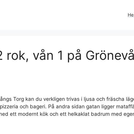
H
 rok, vån 1 på Grönevå
gs Torg kan du verkligen trivas i ljusa och fräscha lä
 pizzeria och bageri. På andra sidan gatan ligger mataff
t med ett modernt kök och ett helkaklat badrum med egen