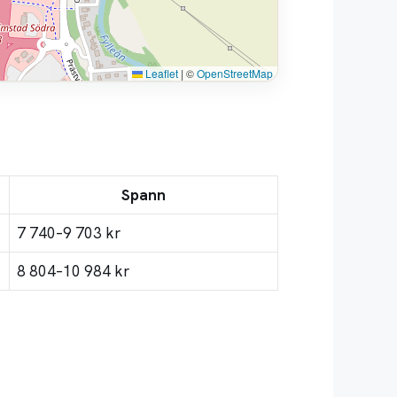
Leaflet
|
©
OpenStreetMap
Spann
7 740–9 703 kr
8 804–10 984 kr