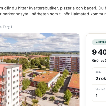
 där du hittar kvartersbutiker, pizzeria och bageri. Du
tor parkeringsyta i närheten som tillhör Halmstad kom
s Torg 1
LÄGENH
9 4
Grönevå
RUM
2 ro
VÅNING
1