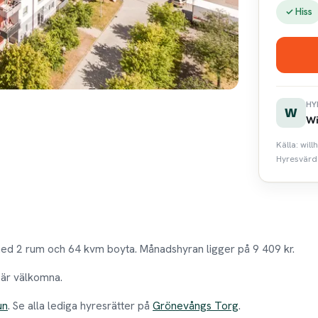
✓ Hiss
HY
W
Wi
Källa: wil
Hyresvärde
ed 2 rum och 64 kvm boyta. Månadshyran ligger på 9 409 kr.
 är välkomna.
un
. Se alla lediga hyresrätter på
Grönevångs Torg
.