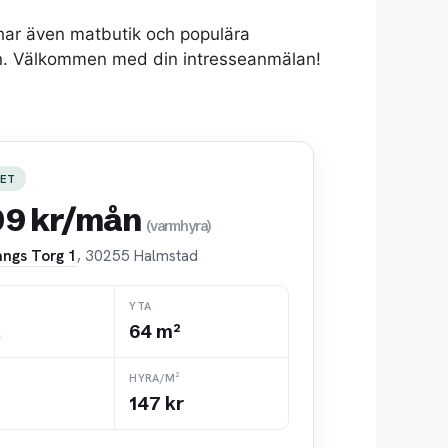
 har även matbutik och populära
mun. Välkommen med din intresseanmälan!
ET
09 kr/mån
(varmhyra)
ngs Torg 1
, 30255 Halmstad
YTA
k
64 m²
HYRA/M²
147 kr