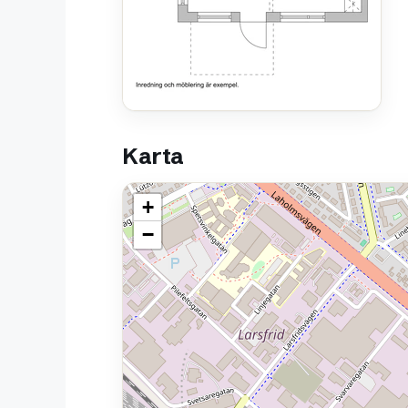
Karta
+
−