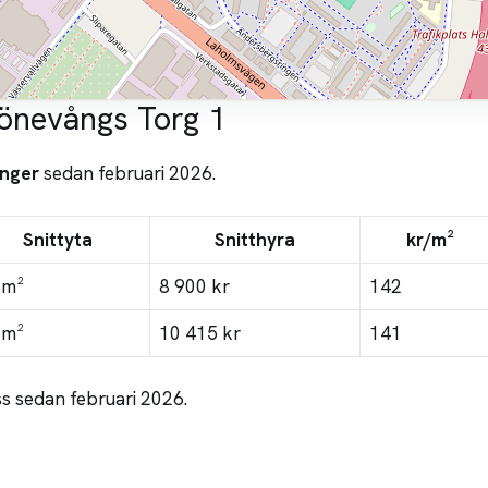
rönevångs Torg 1
nger
sedan februari 2026.
Snittyta
Snitthyra
kr/m²
 m²
8 900 kr
142
 m²
10 415 kr
141
s sedan februari 2026.