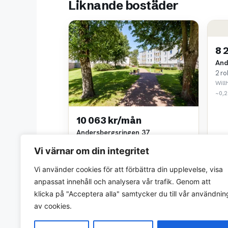
Liknande bostäder
8 
And
2 ro
Wil
~0,2
10 063 kr/mån
Andersbergsringen 37
3 rok • 77 m²
Vi värnar om din integritet
Willhem
~0,2 km bort
Vi använder cookies för att förbättra din upplevelse, visa
anpassat innehåll och analysera vår trafik. Genom att
klicka på "Acceptera alla" samtycker du till vår användnin
av cookies.