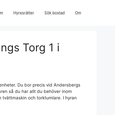
em
Hyresrätter
Sök bostad
Om
ngs Torg 1 i
genheter. Du bor precis vid Andersbergs
ären så du har allt du behöver inom
 tvättmaskin och torktumlare. I hyran