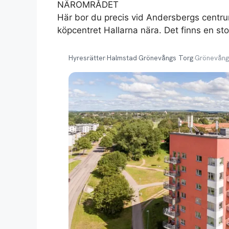
NÄROMRÅDET
Här bor du precis vid Andersbergs centrum
köpcentret Hallarna nära. Det finns en s
Hyresrätter
›
Halmstad
›
Grönevångs Torg
›
Grönevång