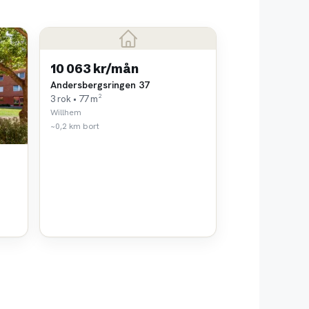
10 063 kr/mån
Andersbergsringen 37
3 rok • 77 m²
Willhem
~0,2 km bort